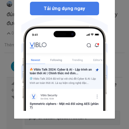
Tú Trâm
@Trungdao
•
thg 8 14, 2020 12:12 CH
Tải ứng dụng ngay
đúng là như vậy, mình reset lại queue là chạy
được !!
0
|
Trả lời
Chia sẻ
Thêm một bình luận
Michael Scofield
Theo dõi
Đã trả lời thg 8 4, 2020 1:45 CH
Phần gửi gửi mail bạn có dùng queue
+1
không ? Nếu có thử restart queue
chạy