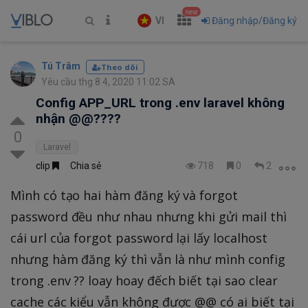
new
VI
Đăng nhập/Đăng ký
Tú Trâm
Theo dõi
Yêu cầu thg 8 4, 2020 11:02 SA
Config APP_URL trong .env laravel không
nhận @@????
0
Laravel
clip
Chia sẻ
718
0
2
Mình có tạo hai hàm đăng ký và forgot
password đều như nhau nhưng khi gửi mail thì
cái url của forgot password lại lấy localhost
nhưng hàm đăng ký thì vẫn là như mình config
trong .env ?? loay hoay đếch biết tại sao clear
cache các kiểu vẫn không được @@ có ai biết tại