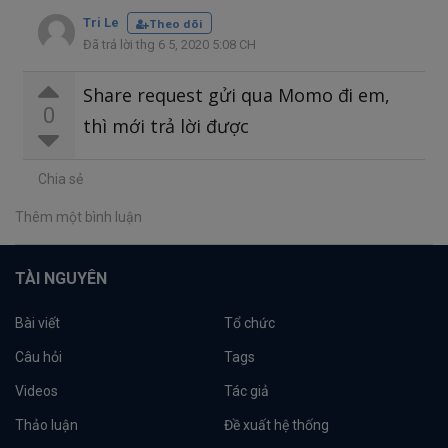
Tri Le
Theo dõi
Đã trả lời thg 6 5, 2020 5:08 CH
Share request gửi qua Momo đi em,
0
thì mới trả lời được
Chia sẻ
Thêm một bình luận
TÀI NGUYÊN
Bài viết
Tổ chức
Câu hỏi
Tags
Videos
Tác giả
Thảo luận
Đề xuất hệ thống