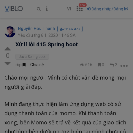
new
VI
Đăng nhập/Đăng ký
Nguyễn Hữu Thanh
Theo dõi
Yêu cầu thg 6 1, 2020 11:46 SA
Xử lí lỗi 415 Spring boot
0
Java Spring boot
clip
Chia sẻ
616
0
2
Chào mọi người. Mình có chút vẫn đề mong mọi
người giải đáp.
Mình đang thực hiện làm ứng dụng web có sử
dụng thanh toán của momo. Khi thanh toán
xong, bên Momo sẽ trả về kết quả của giao dịch
như hình bên dưới nhưng hiện tại mình chưa có