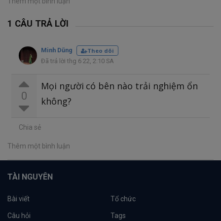
Thêm một bình luận
1 CÂU TRẢ LỜI
Minh Dũng
Theo dõi
Đã trả lời thg 6 22, 2:10 SA
Mọi người có bên nào trải nghiệm ổn
0
không?
Chia sẻ
Thêm một bình luận
TÀI NGUYÊN
Bài viết
Tổ chức
Câu hỏi
Tags