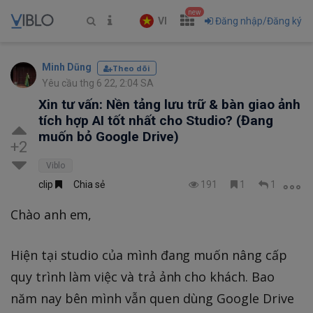
new
VI
Đăng nhập/Đăng ký
Minh Dũng
Theo dõi
Yêu cầu thg 6 22, 2:04 SA
Xin tư vấn: Nền tảng lưu trữ & bàn giao ảnh
tích hợp AI tốt nhất cho Studio? (Đang
muốn bỏ Google Drive)
+2
Viblo
clip
Chia sẻ
191
1
1
Chào anh em,
Hiện tại studio của mình đang muốn nâng cấp
quy trình làm việc và trả ảnh cho khách. Bao
năm nay bên mình vẫn quen dùng Google Drive