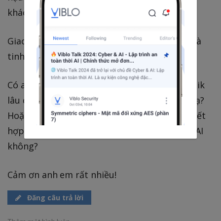
khách.
Giao diện gửi link cho khách hàng phải đẹp và
tinh tế.
Có anh em nào trong group đã dùng StudioPik
lâu dài chưa cho mình xin review thực tế với ạ?
Hoặc mọi người có gợi ý nền tảng nào khác kết
hợp tốt giữa lưu trữ đám mây và công nghệ AI
không?
Cảm ơn anh em rất nhiều!
Đăng câu trả lời