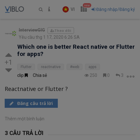
new
VI
Đăng nhập/Đăng ký
InterviewGIG
Theo dõi
Yêu cầu thg 1 17, 2020 6:26 SA
Which one is better React native or Flutter
for apps?
+1
Flutter
reactnative
#web
apps
clip
Chia sẻ
250
0
3
Reactnative or Flutter ?
Đăng câu trả lời
Thêm một bình luận
3 CÂU TRẢ LỜI