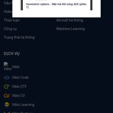
Câu hỏi
Tags
Videos
Tác giả
Thảo luận
Đề xuất hệ thống
Công cụ
Machine Learning
Trạng thái hệ thống
DỊCH VỤ
Viblo
Viblo Code
Viblo CTF
Viblo CV
Viblo Learning