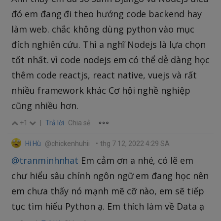
đó em đang đi theo hướng code backend hay
làm web. chắc không dùng python vào mục
đích nghiên cứu. Thì a nghĩ Nodejs là lựa chọn
tốt nhất. vì code nodejs em có thể dễ dàng học
thêm code reactjs, react native, vuejs và rất
nhiều framework khác Cơ hội nghề nghiệp
cũng nhiều hơn.
+1
|
Trả lời
Chia sẻ
Hí Hù
@chickenhuhii
•
thg 7 12, 2022 4:29 SA
@tranminhnhat
Em cảm ơn a nhé, có lẽ em
chư hiểu sâu chính ngôn ngữ em đang học nên
em chưa thấy nó mạnh mẽ cỡ nào, em sẽ tiếp
tục tìm hiểu Python ạ. Em thích làm về Data ạ