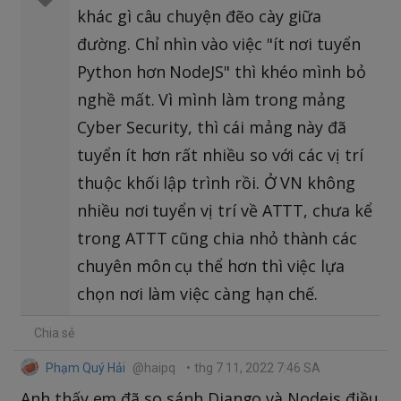
khác gì câu chuyện đẽo cày giữa
đường. Chỉ nhìn vào việc "ít nơi tuyển
Python hơn NodeJS" thì khéo mình bỏ
nghề mất. Vì mình làm trong mảng
Cyber Security, thì cái mảng này đã
tuyển ít hơn rất nhiều so với các vị trí
thuộc khối lập trình rồi. Ở VN không
nhiều nơi tuyển vị trí về ATTT, chưa kể
trong ATTT cũng chia nhỏ thành các
chuyên môn cụ thể hơn thì việc lựa
chọn nơi làm việc càng hạn chế.
Chia sẻ
Phạm Quý Hải
@haipq
•
thg 7 11, 2022 7:46 SA
Anh thấy em đã so sánh Django và Nodejs điều