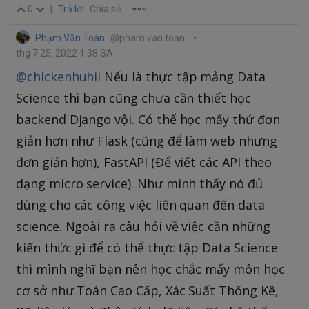
0
|
Trả lời
Chia sẻ
Phạm Văn Toàn
@pham.van.toan
•
thg 7 25, 2022 1:38 SA
@chickenhuhii
Nếu là thực tập mảng Data
Science thì bạn cũng chưa cần thiết học
backend Django vội. Có thể học mấy thứ đơn
giản hơn như Flask (cũng để làm web nhưng
đơn giản hơn), FastAPI (Để viết các API theo
dạng micro service). Như mình thấy nó đủ
dùng cho các công việc liên quan đến data
science. Ngoài ra câu hỏi về việc cần những
kiến thức gì để có thể thực tập Data Science
thì mình nghĩ bạn nên học chắc mấy môn học
cơ sở như Toán Cao Cấp, Xác Suất Thống Kê,