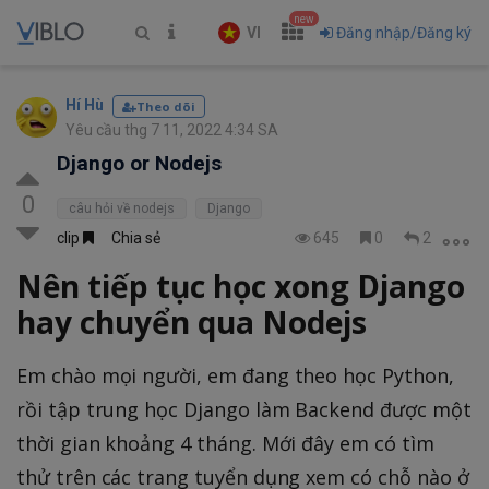
new
VI
Đăng nhập/Đăng ký
Hí Hù
Theo dõi
Yêu cầu thg 7 11, 2022 4:34 SA
Django or Nodejs
0
câu hỏi về nodejs
Django
clip
Chia sẻ
645
0
2
Nên tiếp tục học xong Django
hay chuyển qua Nodejs
Em chào mọi người, em đang theo học Python,
rồi tập trung học Django làm Backend được một
thời gian khoảng 4 tháng. Mới đây em có tìm
thử trên các trang tuyển dụng xem có chỗ nào ở