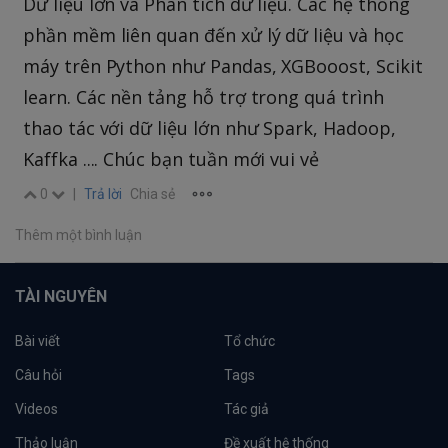
Dữ liệu lớn và Phân tích dữ liệu. Các hệ thống
phần mềm liên quan đến xử lý dữ liệu và học
máy trên Python như Pandas, XGBooost, Scikit
learn. Các nền tảng hỗ trợ trong quá trình
thao tác với dữ liệu lớn như Spark, Hadoop,
Kaffka .... Chúc bạn tuần mới vui vẻ
0
|
Trả lời
Chia sẻ
Thêm một bình luận
TÀI NGUYÊN
Bài viết
Tổ chức
Câu hỏi
Tags
Videos
Tác giả
Thảo luận
Đề xuất hệ thống