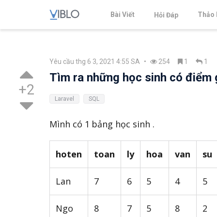
Bài Viết
Thảo 
Hỏi Đáp
Yêu cầu thg 6 3, 2021 4:55 SA
•
254
1
1
Tìm ra những học sinh có điểm 
+2
Laravel
SQL
Mình có 1 bảng học sinh .
hoten
toan
ly
hoa
van
su
Lan
7
6
5
4
5
Ngo
8
7
5
8
2