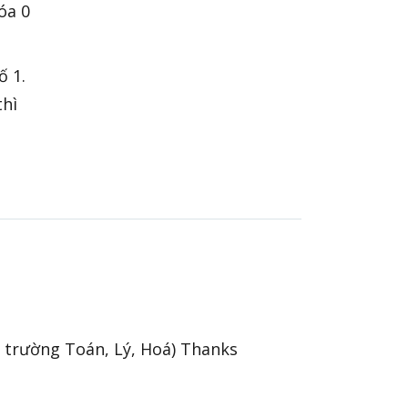
óa 0
ố 1.
thì
3 trường Toán, Lý, Hoá) Thanks