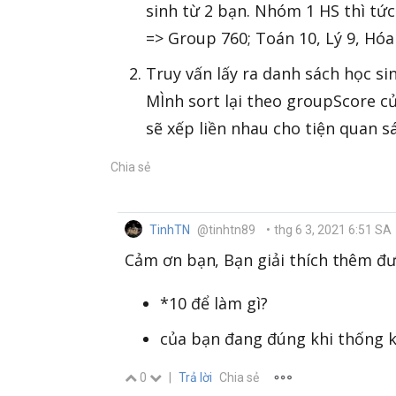
sinh từ 2 bạn. Nhóm 1 HS thì tức
=> Group 760; Toán 10, Lý 9, Hóa
Truy vấn lấy ra danh sách học si
MÌnh sort lại theo groupScore c
sẽ xếp liền nhau cho tiện quan sá
Chia sẻ
TinhTN
@tinhtn89
•
thg 6 3, 2021 6:51 SA
Cảm ơn bạn, Bạn giải thích thêm đ
*10 để làm gì?
của bạn đang đúng khi thống kê
0
|
Trả lời
Chia sẻ