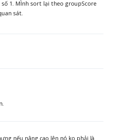
 số 1. MÌnh sort lại theo groupScore
quan sát.
n.
hưng nếu nâng cao lên nó ko phải là