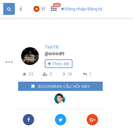
new
VI
Đăng nhập/Đăng ký
TinhTN
@tinhtn89
Theo dõi
53
0
18
1
BOOKMARK CÂU HỎI NÀY