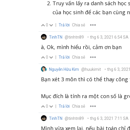
Truy vấn lấy ra danh sách học 
của học sinh để các bạn cùng n
0
|
Trả lời
Chia sẻ
TinhTN
@tinhtn89
•
thg 6 3, 2021 6:54 SA
à, Ok, mình hiểu rồi, cảm ơn bạn
0
|
Trả lời
Chia sẻ
Nguyễn Hữu Kim
@huukimit
•
thg 6 3, 202
Bạn xét 3 môn thì có thể thay công 
Mục đích là tính ra một con số là g
0
|
Trả lời
Chia sẻ
TinhTN
@tinhtn89
•
thg 6 3, 2021 7:11 SA
Mình vừa xem lại, nếu bài toán chỉ 