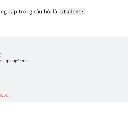
ng cấp trong câu hỏi là
.
students
(
as
 groupScore

DESC
;