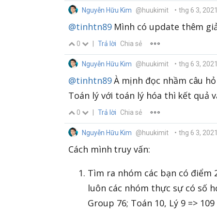
Nguyễn Hữu Kim
@huukimit
•
thg 6 3, 202
@tinhtn89
Mình có update thêm giải
0
|
Trả lời
Chia sẻ
Nguyễn Hữu Kim
@huukimit
•
thg 6 3, 202
@tinhtn89
À mịnh đọc nhầm câu hỏi
Toán lý với toán lý hóa thì kết quả 
0
|
Trả lời
Chia sẻ
Nguyễn Hữu Kim
@huukimit
•
thg 6 3, 202
Cách mình truy vấn:
Tìm ra nhóm các bạn có điểm 2
luôn các nhóm thực sự có số họ
Group 76; Toán 10, Lý 9 => 109