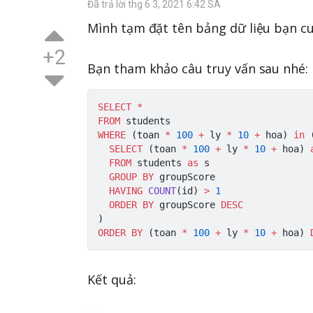
Đã trả lời thg 6 3, 2021 6:42 SA
Mình tạm đặt tên bảng dữ liệu bạn cu
+2
Bạn tham khảo câu truy vấn sau nhé:
SELECT
*
FROM
WHERE
(
toan 
*
100
+
 ly 
*
10
+
 hoa
)
in
SELECT
(
toan 
*
100
+
 ly 
*
10
+
 hoa
)
FROM
 students 
as
 s

GROUP
BY
 groupScore

HAVING
COUNT
(
id
)
>
1
ORDER
BY
 groupScore 
DESC
)
ORDER
BY
(
toan 
*
100
+
 ly 
*
10
+
 hoa
)
Kết quả: