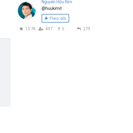
Nguyễn Hữu Kim
@huukimit
Theo dõi
13.7K
497
5
279