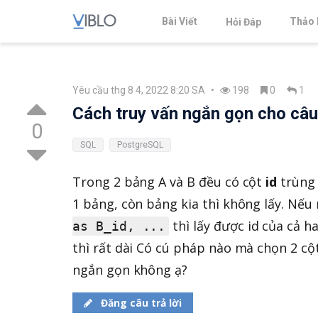
Bài Viết
Thảo 
Hỏi Đáp
Yêu cầu thg 8 4, 2022 8:20 SA
•
198
0
1
Cách truy vấn ngắn gọn cho câu
0
SQL
PostgreSQL
Trong 2 bảng A và B đều có cột
id
trùng 
1 bảng, còn bảng kia thì không lấy. Nếu
thì lấy được id của cả h
as B_id, ...
thì rất dài Có cú pháp nào mà chọn 2 cột
ngắn gọn không ạ?
Đăng câu trả lời