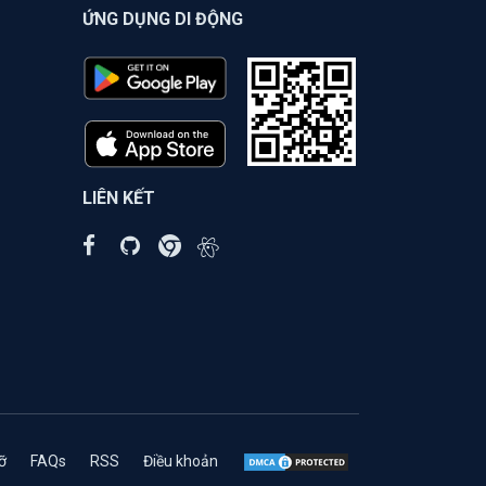
ỨNG DỤNG DI ĐỘNG
LIÊN KẾT
ỡ
FAQs
RSS
Điều khoản