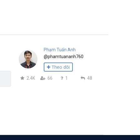
Phạm Tuấn Anh
@phamtuananh760
Theo dõi
2.4K
66
1
48