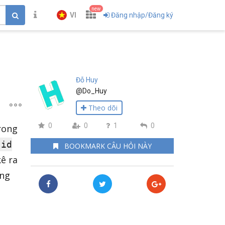
new
VI
Đăng nhập/Đăng ký
Đỗ Huy
@Do_Huy
Theo dõi
0
0
1
0
trong
.id
BOOKMARK CÂU HỎI NÀY
kê ra
ưng