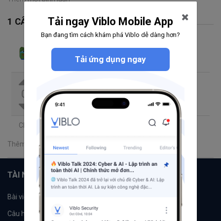
Tải ngay Viblo Mobile App
1 CÂU TRẢ LỜI
Bạn đang tìm cách khám phá Viblo dễ dàng hơn?
NobiKin
Theo dõi
Tải ứng dụng ngay
Đã trả lời thg 8 21, 2025 8:58 SA
Bác đã fix được lỗi này chưa ạ ?
0
Chia sẻ
Thêm một bình luận
TÀI NGUYÊN
Bài viết
Tổ chức
Câu hỏi
Tags