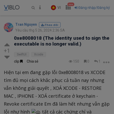
new
VI
Đăng nhập/Đăng ký
Tran Nguyen
Theo dõi
Yêu cầu thg 5 26, 2024 2:36 SA
0xe8008018 (The identity used to sign the
executable is no longer valid.)
+1
SwiftUI
Xcode
clip
Chia sẻ
150
0
1
Hiện tại em đang gặp lỗi 0xe8008018 vs XCODE
tìm đủ mọi cách khắc phục cả tuần nay nhưng
vẫn không giải quyết , XOÁ XCODE - RESTORE
MAC , IPHONE - XOÁ certificate ở keychain -
Revoke certificate Em đã làm hết nhưng vẫn gặp
lỗi như hình
tất cả các chứng chỉ và