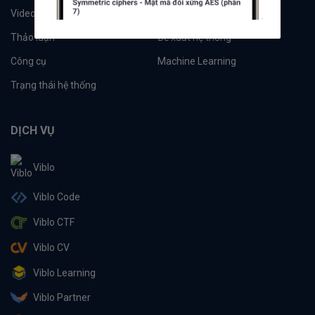
Videos
Tác giả
Thảo luận
Đề xuất hệ thống
Công cụ
Machine Learning
Trạng thái hệ thống
DỊCH VỤ
Viblo
Viblo Code
Viblo CTF
Viblo CV
Viblo Learning
Viblo Partner