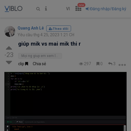
new
VI
Đăng nhập/Đăng ký
Quang Anh Lê
Theo dõi
Yêu cầu thg 4 25, 2023 1:21 CH
giúp mik vs mai mik thi r
-23
Mọi ng giup em xem lỗi ở đâu vs. Thanks
clip
Chia sẻ
297
0
3