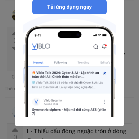
Tải ứng dụng ngay
Chinh Dinh
Theo dõi
Đã trả lời thg 4 28, 2023 2:42 SA
Lỗi syntax cơ bản tùm lum kìa bạn,
0
bạn stackoverflow hoặc chatGPT giải
quyết nhanh hơn thay vì đăng lên đây
chờ câu trả lời.
Chia sẻ
Thêm một bình luận
Vương Như
Theo dõi
Đã trả lời thg 5 5, 2023 10:35 SA
1 - Thiếu dấu đóng ngoặc tròn ở dòng
0