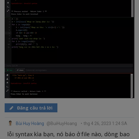
Đăng câu trả lời
Bùi Huy Hoàng
@BuiHuyHoang
•
thg 4 26, 2023 1:24 SA
lỗi syntax kìa bạn, nó báo ở file nào, dòng bao