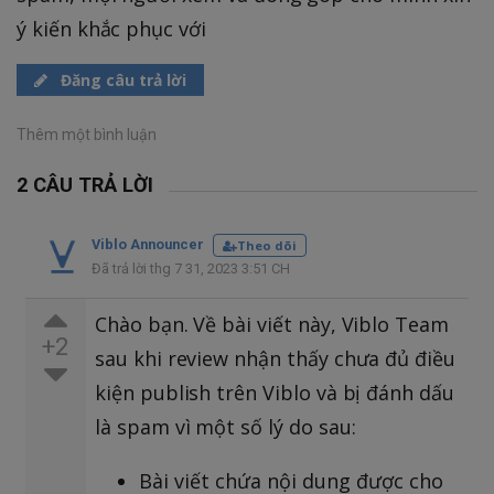
ý kiến khắc phục với
Đăng câu trả lời
Thêm một bình luận
2 CÂU TRẢ LỜI
Viblo Announcer
Theo dõi
Đã trả lời thg 7 31, 2023 3:51 CH
Chào bạn. Về bài viết này, Viblo Team
+2
sau khi review nhận thấy chưa đủ điều
kiện publish trên Viblo và bị đánh dấu
là spam vì một số lý do sau:
Bài viết chứa nội dung được cho