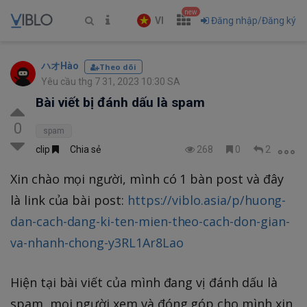
new
VI
Đăng nhập/Đăng ký
ハオHào
Theo dõi
Yêu cầu thg 7 31, 2023 10:30 SA
Bài viết bị đánh dấu là spam
0
spam
clip
Chia sẻ
268
0
2
Xin chào mọi người, mình có 1 bàn post và đây
là link của bài post:
https://viblo.asia/p/huong-
dan-cach-dang-ki-ten-mien-theo-cach-don-gian-
va-nhanh-chong-y3RL1Ar8Lao
Hiện tại bài viết của mình đang vị đánh dấu là
spam, mọi người xem và đóng góp cho mình xin