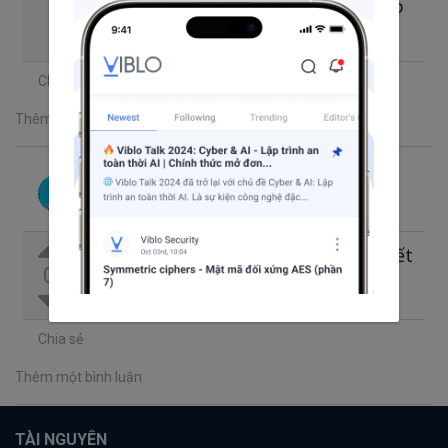
đóng góp các nội dung khác phù hợp
hơn nhé!
Chia sẻ
Thêm một bình luận
THO SOC
Theo dõi
Đã trả lời thg 5 21, 2024 8:58 SA
Có thể do bạn viết ít text quá, nên viết
0
nhiều hơn khoảng 800 words
Chia sẻ
Thêm một bình luận
TÀI NGUYÊN