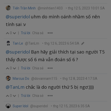
Tiến Trần Minh
@minhtien1403
•
thg 12 5, 2023 10:01 SA
@superidol
uhm do mình oánh nhầm số nên
tính sai :v
0
|
Trả lời
Chia sẻ
Tan Le
@TanLm
•
thg 12 6, 2023 6:54 SA
@superidol
Bạn hãy giải thích tại sao người T5
thấy được số 6 mà vẫn đoán số 6 ?
0
|
Trả lời
Chia sẻ
Marcus Do
@dovannam115
•
thg 12 8, 2023 4:17 SA
@TanLm
chắc là do người thứ 5 bị ngơ:))))
0
|
Trả lời
Chia sẻ
Super Idol
@superidol
•
thg 12 15, 2023 6:35 SA