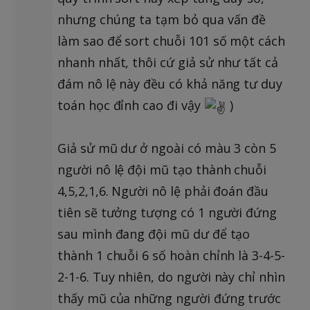
nhưng chúng ta tạm bỏ qua vấn đề
làm sao để sort chuỗi 101 số một cách
nhanh nhất, thôi cứ giả sử như tất cả
đám nô lệ này đều có khả năng tư duy
toán học đỉnh cao đi vậy
)
Giả sử mũ dư ở ngoài có màu 3 còn 5
người nô lệ đội mũ tạo thành chuỗi
4,5,2,1,6. Người nô lệ phải đoán đầu
tiên sẽ tưởng tượng có 1 người đứng
sau mình đang đội mũ dư để tạo
thành 1 chuỗi 6 số hoàn chỉnh là 3-4-5-
2-1-6. Tuy nhiên, do người này chỉ nhìn
thấy mũ của những người đứng trước