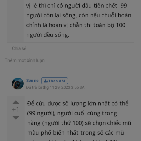
vị lẻ thì chỉ có người đầu tiên chết, 99
người còn lại sống, còn nếu chuỗi hoàn
chỉnh là hoán vị chẵn thì toàn bộ 100
người đều sống.
Chia sẻ
Thêm một bình luận
Sơn nè
Theo dõi
Đã trả lời thg 11 29, 2023 3:55 SA
Để cứu được số lượng lớn nhất có thể
+1
(99 người), người cuối cùng trong
hàng (người thứ 100) sẽ chọn chiếc mũ
màu phổ biến nhất trong số các mũ