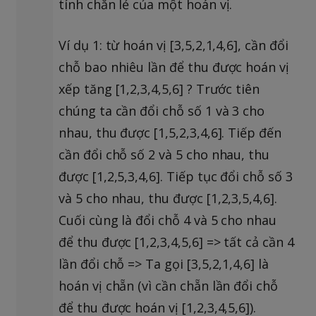
tính chẵn lẻ của một hoán vị.
Ví dụ 1: từ hoán vị [3,5,2,1,4,6], cần đổi
chỗ bao nhiêu lần để thu được hoán vị
xếp tăng [1,2,3,4,5,6] ? Trước tiên
chúng ta cần đổi chỗ số 1 và 3 cho
nhau, thu được [1,5,2,3,4,6]. Tiếp đến
cần đổi chỗ số 2 và 5 cho nhau, thu
được [1,2,5,3,4,6]. Tiếp tục đổi chỗ số 3
và 5 cho nhau, thu được [1,2,3,5,4,6].
Cuối cùng là đổi chỗ 4 và 5 cho nhau
để thu được [1,2,3,4,5,6] => tất cả cần 4
lần đổi chỗ => Ta gọi [3,5,2,1,4,6] là
hoán vị chẵn (vì cần chẵn lần đổi chỗ
để thu được hoán vị [1,2,3,4,5,6]).