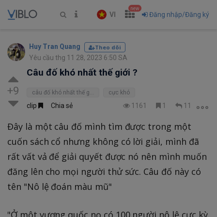
new
VI
Đăng nhập/Đăng ký
Huy Tran Quang
Theo dõi
Yêu cầu thg 11 28, 2023 6:50 SA
Câu đố khó nhất thế giới ?
+9
câu đố khó nhất thế giới
cực khó
clip
Chia sẻ
1161
1
11
Đây là một câu đố mình tìm được trong một
cuốn sách cổ nhưng không có lời giải, mình đã
rất vất vả để giải quyết được nó nên mình muốn
đăng lên cho mọi người thử sức. Câu đố này có
tên "Nô lệ đoán màu mũ"
"Ở một vương quốc nọ có 100 người nô lệ cực kỳ