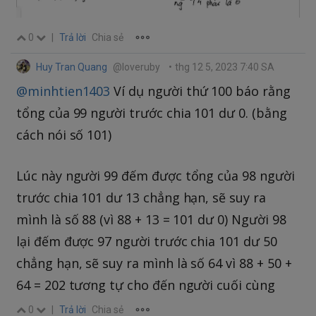
0
|
Trả lời
Chia sẻ
Huy Tran Quang
@loveruby
•
thg 12 5, 2023 7:40 SA
@minhtien1403
Ví dụ người thứ 100 báo rằng
tổng của 99 người trước chia 101 dư 0. (bằng
cách nói số 101)
Lúc này người 99 đếm được tổng của 98 người
trước chia 101 dư 13 chẳng hạn, sẽ suy ra
mình là số 88 (vì 88 + 13 = 101 dư 0) Người 98
lại đếm được 97 người trước chia 101 dư 50
chẳng hạn, sẽ suy ra mình là số 64 vì 88 + 50 +
64 = 202 tương tự cho đến người cuối cùng
0
|
Trả lời
Chia sẻ