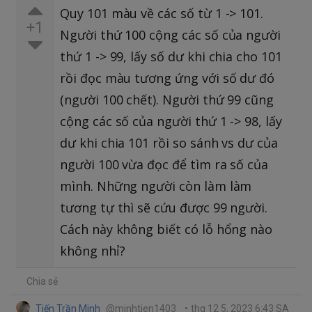
Quy 101 màu về các số từ 1 -> 101.
+1
Người thứ 100 cộng các số của người
thứ 1 -> 99, lấy số dư khi chia cho 101
rồi đọc màu tương ứng với số dư đó
(người 100 chết). Người thứ 99 cũng
cộng các số của người thứ 1 -> 98, lấy
dư khi chia 101 rồi so sánh vs dư của
người 100 vừa đọc để tìm ra số của
mình. Những người còn làm làm
tương tự thì sẽ cứu được 99 người.
Cách này không biết có lỗ hổng nào
không nhỉ?
Chia sẻ
Tiến Trần Minh
@minhtien1403
•
thg 12 5, 2023 6:43 SA