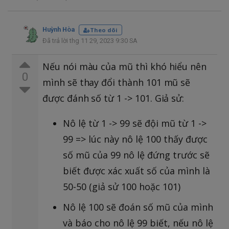
Huỳnh Hòa
Theo dõi
Đã trả lời thg 11 29, 2023 9:30 SA
Nếu nói màu của mũ thì khó hiểu nên
0
mình sẽ thay đổi thành 101 mũ sẽ
được đánh số từ 1 -> 101. Giả sử:
Nô lệ từ 1 -> 99 sẽ đội mũ từ 1 ->
99 => lúc này nô lệ 100 thấy được
số mũ của 99 nô lệ đứng trước sẽ
biết được xác xuất số của mình là
50-50 (giả sử 100 hoặc 101)
Nô lệ 100 sẽ đoán số mũ của mình
và báo cho nô lệ 99 biết, nếu nô lệ