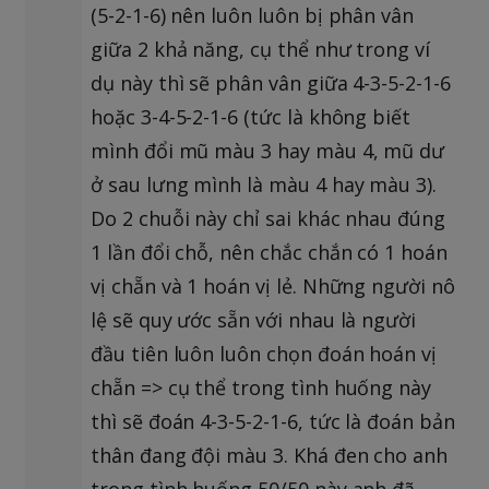
(5-2-1-6) nên luôn luôn bị phân vân
giữa 2 khả năng, cụ thể như trong ví
dụ này thì sẽ phân vân giữa 4-3-5-2-1-6
hoặc 3-4-5-2-1-6 (tức là không biết
mình đổi mũ màu 3 hay màu 4, mũ dư
ở sau lưng mình là màu 4 hay màu 3).
Do 2 chuỗi này chỉ sai khác nhau đúng
1 lần đổi chỗ, nên chắc chắn có 1 hoán
vị chẵn và 1 hoán vị lẻ. Những người nô
lệ sẽ quy ước sẵn với nhau là người
đầu tiên luôn luôn chọn đoán hoán vị
chẵn => cụ thể trong tình huống này
thì sẽ đoán 4-3-5-2-1-6, tức là đoán bản
thân đang đội màu 3. Khá đen cho anh
trong tình huống 50/50 này anh đã