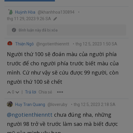
Huỳnh Hòa
@khanhhoa130894
•
thg 11 29, 2023 9:26 SA
Bình luận này đã bị xóa
Thiện Ngô
@ngotienthienntt
•
thg 12 5, 2023 1:50 SA
Người thứ 100 sẽ đoán màu của người phía
trước để cho người phía trước biết màu của
mình. Cứ như vậy sẽ cứu được 99 người, còn
người thứ 100 sẽ chết
0
|
Trả lời
Chia sẻ
Huy Tran Quang
@loveruby
•
thg 12 5, 2023 2:18 SA
@ngotienthienntt
chưa đúng nha, những
người 98 trở về trước làm sao mà biết được