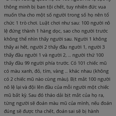
thông minh bị ban tội chết, tuy nhiên đức vua
muốn tha cho một số người trong số họ nên tổ
chức 1 trò chơi. Luật chơi như sau: 100 người nô
lệ đứng thành 1 hàng dọc, sao cho người trước
không thể nhìn thấy người sau. Người 1 không
thấy ai hết, người 2 thấy đầu người 1, người 3
thấy đầu người 1 và người 2, ... người thứ 100
thấy đầu 99 người phía trước. Có 101 chiếc mũ
có màu xanh, đỏ, tím, vàng ... khác nhau (không
có 2 chiếc mũ nào cùng màu). Bịt mắt 100 người
nô lệ lại và đội lên đầu của mỗi người một chiếc
mũ bất kỳ. Sau đó tháo dải bịt mắt của họ ra,
từng người sẽ đoán màu mũ của mình, nếu đoán
đúng sẽ được tha chết, đoán sai sẽ bị hành