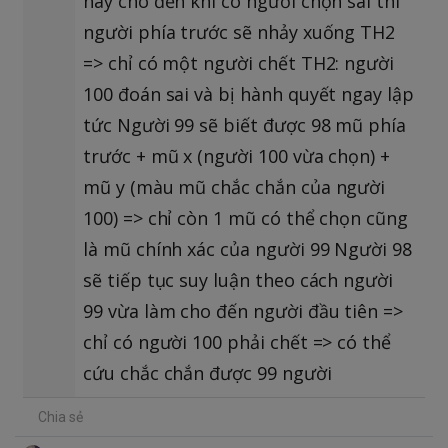
này cho đến khi có người chọn sai thì
người phía trước sẽ nhảy xuống TH2
=> chỉ có một người chết TH2: người
100 đoán sai và bị hành quyết ngay lập
tức Người 99 sẽ biết được 98 mũ phía
trước + mũ x (người 100 vừa chọn) +
mũ y (màu mũ chắc chắn của người
100) => chỉ còn 1 mũ có thể chọn cũng
là mũ chính xác của người 99 Người 98
sẽ tiếp tục suy luận theo cách người
99 vừa làm cho đến người đầu tiên =>
chỉ có người 100 phải chết => có thể
cứu chắc chắn được 99 người
Chia sẻ