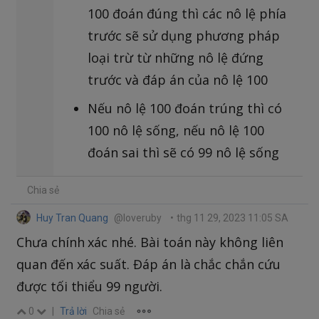
100 đoán đúng thì các nô lệ phía
trước sẽ sử dụng phương pháp
loại trừ từ những nô lệ đứng
trước và đáp án của nô lệ 100
Nếu nô lệ 100 đoán trúng thì có
100 nô lệ sống, nếu nô lệ 100
đoán sai thì sẽ có 99 nô lệ sống
Chia sẻ
Huy Tran Quang
@loveruby
•
thg 11 29, 2023 11:05 SA
Chưa chính xác nhé. Bài toán này không liên
quan đến xác suất. Đáp án là chắc chắn cứu
được tối thiểu 99 người.
0
|
Trả lời
Chia sẻ