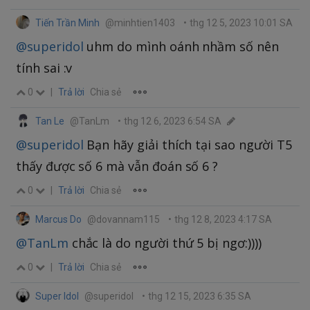
Tiến Trần Minh
@minhtien1403
•
thg 12 5, 2023 10:01 SA
@superidol
uhm do mình oánh nhầm số nên
tính sai :v
0
|
Trả lời
Chia sẻ
Tan Le
@TanLm
•
thg 12 6, 2023 6:54 SA
@superidol
Bạn hãy giải thích tại sao người T5
thấy được số 6 mà vẫn đoán số 6 ?
0
|
Trả lời
Chia sẻ
Marcus Do
@dovannam115
•
thg 12 8, 2023 4:17 SA
@TanLm
chắc là do người thứ 5 bị ngơ:))))
0
|
Trả lời
Chia sẻ
Super Idol
@superidol
•
thg 12 15, 2023 6:35 SA