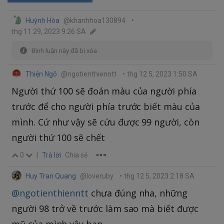
Huỳnh Hòa
@khanhhoa130894
•
thg 11 29, 2023 9:26 SA
Bình luận này đã bị xóa
Thiện Ngô
@ngotienthienntt
•
thg 12 5, 2023 1:50 SA
Người thứ 100 sẽ đoán màu của người phía
trước để cho người phía trước biết màu của
mình. Cứ như vậy sẽ cứu được 99 người, còn
người thứ 100 sẽ chết
0
|
Trả lời
Chia sẻ
Huy Tran Quang
@loveruby
•
thg 12 5, 2023 2:18 SA
@ngotienthienntt
chưa đúng nha, những
người 98 trở về trước làm sao mà biết được