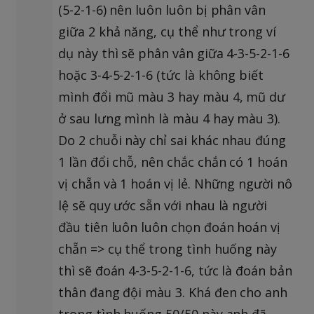
(5-2-1-6) nên luôn luôn bị phân vân
giữa 2 khả năng, cụ thể như trong ví
dụ này thì sẽ phân vân giữa 4-3-5-2-1-6
hoặc 3-4-5-2-1-6 (tức là không biết
mình đổi mũ màu 3 hay màu 4, mũ dư
ở sau lưng mình là màu 4 hay màu 3).
Do 2 chuỗi này chỉ sai khác nhau đúng
1 lần đổi chỗ, nên chắc chắn có 1 hoán
vị chẵn và 1 hoán vị lẻ. Những người nô
lệ sẽ quy ước sẵn với nhau là người
đầu tiên luôn luôn chọn đoán hoán vị
chẵn => cụ thể trong tình huống này
thì sẽ đoán 4-3-5-2-1-6, tức là đoán bản
thân đang đội màu 3. Khá đen cho anh
trong tình huống 50/50 này anh đã