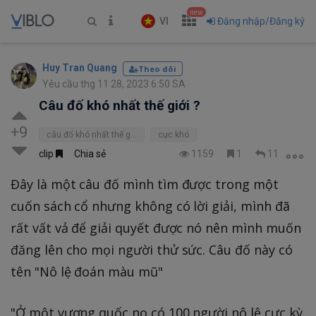
new
VI
Đăng nhập/Đăng ký
Huy Tran Quang
Theo dõi
Yêu cầu thg 11 28, 2023 6:50 SA
Câu đố khó nhất thế giới ?
+9
câu đố khó nhất thế giới
cực khó
clip
Chia sẻ
1159
1
11
Đây là một câu đố mình tìm được trong một
cuốn sách cổ nhưng không có lời giải, mình đã
rất vất vả để giải quyết được nó nên mình muốn
đăng lên cho mọi người thử sức. Câu đố này có
tên "Nô lệ đoán màu mũ"
"Ở một vương quốc nọ có 100 người nô lệ cực kỳ