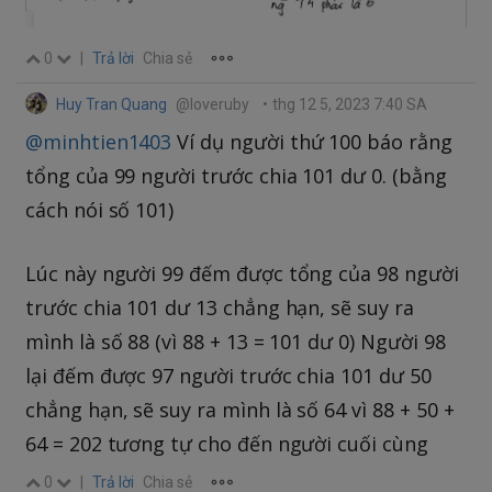
0
|
Trả lời
Chia sẻ
Huy Tran Quang
@loveruby
•
thg 12 5, 2023 7:40 SA
@minhtien1403
Ví dụ người thứ 100 báo rằng
tổng của 99 người trước chia 101 dư 0. (bằng
cách nói số 101)
Lúc này người 99 đếm được tổng của 98 người
trước chia 101 dư 13 chẳng hạn, sẽ suy ra
mình là số 88 (vì 88 + 13 = 101 dư 0) Người 98
lại đếm được 97 người trước chia 101 dư 50
chẳng hạn, sẽ suy ra mình là số 64 vì 88 + 50 +
64 = 202 tương tự cho đến người cuối cùng
0
|
Trả lời
Chia sẻ