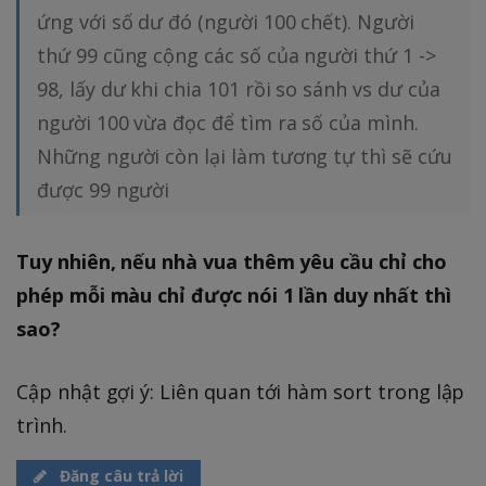
ứng với số dư đó (người 100 chết). Người
thứ 99 cũng cộng các số của người thứ 1 ->
98, lấy dư khi chia 101 rồi so sánh vs dư của
người 100 vừa đọc để tìm ra số của mình.
Những người còn lại làm tương tự thì sẽ cứu
được 99 người
Tuy nhiên, nếu nhà vua thêm yêu cầu chỉ cho
phép mỗi màu chỉ được nói 1 lần duy nhất thì
sao?
Cập nhật gợi ý: Liên quan tới hàm sort trong lập
trình.
Đăng câu trả lời