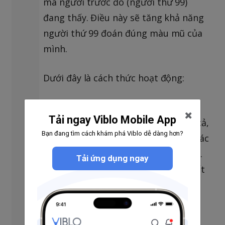
mà người trước đó (người thứ 99)
đang thấy. Điều này sẽ tăng khả năng
người thứ 99 đoán đúng màu mũ của
mình.
Dưới đây là cách thức hoạt động:
Người thứ 100 (người cuối hàng):
Tải ngay Viblo Mobile App
Người này không thấy màu mũ nào cả,
Bạn đang tìm cách khám phá Viblo dễ dàng hơn?
nhưng anh ấy có thể đếm số lượng các
màu mũ trong hàng trước mắt mình.
Tải ứng dụng ngay
Nếu anh ấy thấy có một màu mũ xuất
hiện nhiều nhất, anh ấy sẽ đoán màu
của mình là màu đó. Người thứ 99:
Người này có thể đếm số lượng mũ