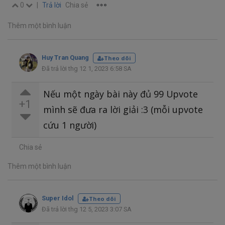
0
|
Trả lời
Chia sẻ
Thêm một bình luận
Huy Tran Quang
Theo dõi
Đã trả lời thg 12 1, 2023 6:58 SA
Nếu một ngày bài này đủ 99 Upvote
+1
mình sẽ đưa ra lời giải :3 (mỗi upvote
cứu 1 người)
Chia sẻ
Thêm một bình luận
Super Idol
Theo dõi
Đã trả lời thg 12 5, 2023 3:07 SA