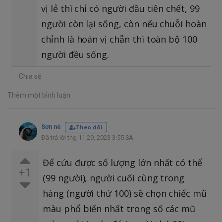
vị lẻ thì chỉ có người đầu tiên chết, 99
người còn lại sống, còn nếu chuỗi hoàn
chỉnh là hoán vị chẵn thì toàn bộ 100
người đều sống.
Chia sẻ
Thêm một bình luận
Sơn nè
Theo dõi
Đã trả lời thg 11 29, 2023 3:55 SA
Để cứu được số lượng lớn nhất có thể
+1
(99 người), người cuối cùng trong
hàng (người thứ 100) sẽ chọn chiếc mũ
màu phổ biến nhất trong số các mũ