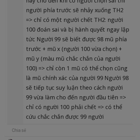
này cho đến khi có người chọn sai thì
người phía trước sẽ nhảy xuống TH2
=> chỉ có một người chết TH2: người
100 đoán sai và bị hành quyết ngay lập
tức Người 99 sẽ biết được 98 mũ phía
trước + mũ x (người 100 vừa chọn) +
mũ y (màu mũ chắc chắn của người
100) => chỉ còn 1 mũ có thể chọn cũng
là mũ chính xác của người 99 Người 98
sẽ tiếp tục suy luận theo cách người
99 vừa làm cho đến người đầu tiên =>
chỉ có người 100 phải chết => có thể
cứu chắc chắn được 99 người
Chia sẻ