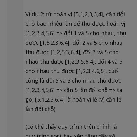
Ví dụ 2: từ hoán vị [5,1,2,3,6,4], cần đổi
chỗ bao nhiêu lần để thu được hoán vị
[1,2,3,4,5,6] => đổi 1 và 5 cho nhau, thu
được [1,5,2,3,6,4], đổi 2 và 5 cho nhau
thu được [1,2,5,3,6,4], đổi 3 và 5 cho
nhau thu được [1,2,3,5,6,4], đổi 4 và 5
cho nhau thu được [1,2,3,4,6,5], cuối
cùng là đổi 5 và 6 cho nhau thu được
[1,2,3,4,5,6] => cần 5 lần đổi chỗ => ta
gọi [5,1,2,3,6,4] là hoán vị lẻ (vì cần lẻ
lần đổi chỗ).
(có thể thấy quy trình trên chính là
quy trình sort hay xếp tăng dãy số,