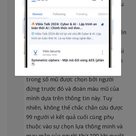
màu được chọn bởi người thứ 98, nếu
một màu mũ nhất định được chọn
nhiều hơn một màu khác, người thứ
99 sẽ đoán màu mũ của mình dựa trên
màu mũ được chọn nhiều nhất này.
Quy trình tiếp tục cho đến người cuối
cùng (người thứ 1): Mỗi người sẽ xem
xét màu mũ xuất hiện nhiều nhất
trong số mũ được chọn bởi người
đứng trước đó và đoán màu mũ của
mình dựa trên thông tin này. Tuy
nhiên, không thể chắc chắn cứu được
99 người vì kết quả cuối cùng phụ
thuộc vào sự chọn lựa thông minh và
may mắn của người thứ 100 khi quyết