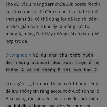
cho đủ. ví dụ mảng $arr chứa 30k posts rồi thì
ko cần dùng sql để đếm số post có date > mốc
thời gian nữa. có thể dùng for để lặp rồi đếm
or đơn giản hơn là khi lấy ra mảng cực to,
mảng A, mảng B thì lấy những cái có date phù
hợp trc đã.
@conghdql4
Ví dụ như chủ thớt muốn
đếm những account đều xuất hiện ở hệ
thống A và hệ thống B thì sao bạn ?
ví dụ gặp trg hợp ntn thì nên có 1 bảng riêng
để lưu thông tin rằng account ở A có tồn tại ở
B ko và ngược lại. việc check này đc thực hiện
sau khi đk tài khoản. sau đó việc count và