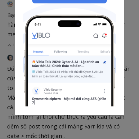
Phong
@zhujinfeng
•
thg 3 14, 2022 3:13 CH
Bạn ấy đang muốn xử lý ở db mà bạn? Dùng
hàm count như thế thì nó load 30k items lên
memory thì chết mất.
+1
|
Trả lời
Chia sẻ
LongThanh
@LongThanh.it
•
thg 3 15, 2022 4:41 SA
Đúng rồi mình không count vậy được. Bài toán
của mình như này. Mình phải lấy 1 mảng cực
to sau đó vì đặc thù mảng đó sẽ phải trừ đi
Mảng A, trừ mảng B nữa sau đó mới ra được
cái $arr như trên. Câu truy vấn dưới đây là
mình tóm lại thôi chứ thực ra yêu cầu là cần
đếm số post trong cái mảng $arr kia và có
date > mốc thời gian .