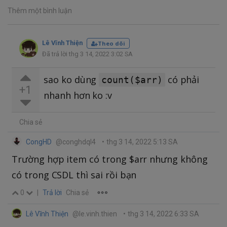
Thêm một bình luận
Lê Vĩnh Thiện
Theo dõi
Đã trả lời thg 3 14, 2022 3:02 SA
sao ko dùng
có phải
count($arr)
+1
nhanh hơn ko :v
Chia sẻ
CongHD
@conghdql4
•
thg 3 14, 2022 5:13 SA
Trường hợp item có trong $arr nhưng không
có trong CSDL thì sai rồi bạn
0
|
Trả lời
Chia sẻ
Lê Vĩnh Thiện
@le.vinh.thien
•
thg 3 14, 2022 6:33 SA