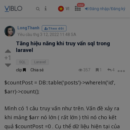
new
VI
Đăng nhập/Đăng ký
LongThanh
Theo dõi
Yêu cầu thg 3 12, 2022 11:48 SA
Tăng hiệu năng khi truy vấn sql trong
laravel
+1
SQL
Laravel
clip
Chia sẻ
357
1
4
$countPost = DB::table('posts')->whereIn('id',
$arr)->count();
Mình có 1 câu truy vấn như trên. Vấn đề xảy ra
khi mảng $arr nó lớn ( rất lớn ) thì nó cho kết
quả $countPost =0 . Cụ thể dữ liệu hiện tại của