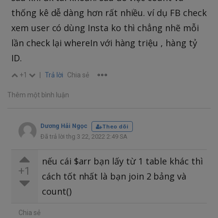
thống kê dễ dàng hơn rất nhiều. ví dụ FB check
xem user có dùng Insta ko thì chẳng nhẽ mỗi
lần check lại whereIn với hàng triệu , hàng tỷ
ID.
+1
|
Trả lời
Chia sẻ
Thêm một bình luận
Dương Hải Ngọc
Theo dõi
Đã trả lời thg 3 22, 2022 2:49 SA
nếu cái $arr bạn lấy từ 1 table khác thì
+1
cách tốt nhất là bạn join 2 bảng và
count()
Chia sẻ