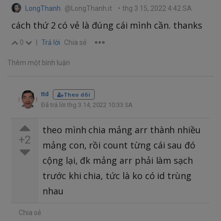
LongThanh
@LongThanh.it
•
thg 3 15, 2022 4:42 SA
cách thứ 2 có vẻ là đúng cái mình cần. thanks
0
|
Trả lời
Chia sẻ
Thêm một bình luận
ttd
Theo dõi
Đã trả lời thg 3 14, 2022 10:33 SA
theo mình chia mảng arr thành nhiều
+2
mảng con, rồi count từng cái sau đó
cộng lại, đk mảng arr phải làm sạch
trước khi chia, tức là ko có id trùng
nhau
Chia sẻ