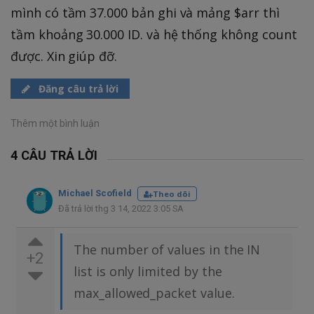
mình có tầm 37.000 bản ghi và mảng $arr thì
tầm khoảng 30.000 ID. và hệ thống không count
được. Xin giúp đỡ.
Đăng câu trả lời
Thêm một bình luận
4 CÂU TRẢ LỜI
Michael Scofield
Theo dõi
Đã trả lời thg 3 14, 2022 3:05 SA
The number of values in the IN
+2
list is only limited by the
max_allowed_packet value.