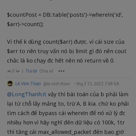
$countPost = DB::table('posts')->whereIn('id',
$arr)->count();
Vì thế k dùng count($arr) được. vì cái size của
$arr to nên truy vấn nó bị limit gì đó nên cout
chắc là ko chạy đc hết nên nó return về 0.
0
|
Trả lời
Chia sẻ
Lê Vĩnh Thiện
@le.vinh.thien
•
thg 3 15, 2022 7:48 SA
@LongThanh.it
vậy thì bài toán của b phải làm
lại từ chỗ lấy mảng to, trừ A, B kia. chứ ko phải
tìm cách để bypass cái whereIn để nó xử lý đc
nhiều hơn vì hãy nghĩ đến dữ liệu có 100k, 1tr
thì tăng cái max_allowed_packet đến bao giờ