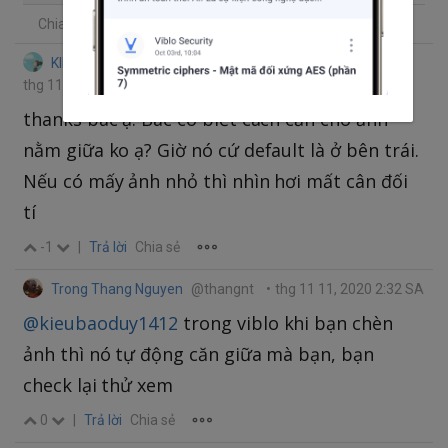
Chia sẻ
KIEU BAO DUY
@kieubaoduy1412
•
thg 11 11, 2020 2:28 SA
thanks bác ạ. Bác có biết cách căn cho ảnh
nằm giữa ko ạ? Giờ nó cứ default là ở bên trái.
Nếu có mấy ảnh nhỏ thì nhìn hơi mất cân đối
tí
-1
|
Trả lời
Chia sẻ
Trong Thang Nguyen
@thangnt
•
thg 11 11, 2020 2:32 SA
@kieubaoduy1412
trong viblo khi bạn chèn
ảnh thì nó tự động căn giữa mà bạn, bạn
check lại thử xem
0
|
Trả lời
Chia sẻ