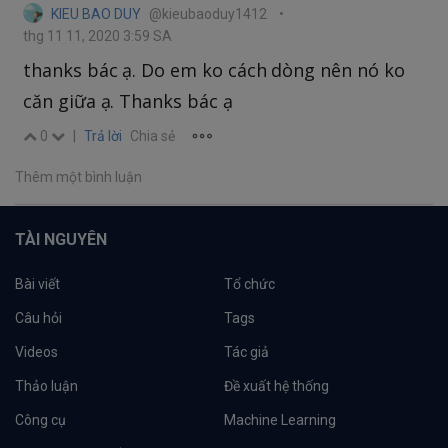
KIEU BAO DUY
@kieubaoduy1412
•
thg 11 11, 2020 3:59 SA
thanks bác ạ. Do em ko cách dòng nên nó ko
căn giữa ạ. Thanks bác ạ
0
|
Trả lời
Chia sẻ
Thêm một bình luận
TÀI NGUYÊN
Bài viết
Tổ chức
Câu hỏi
Tags
Videos
Tác giả
Thảo luận
Đề xuất hệ thống
Công cụ
Machine Learning