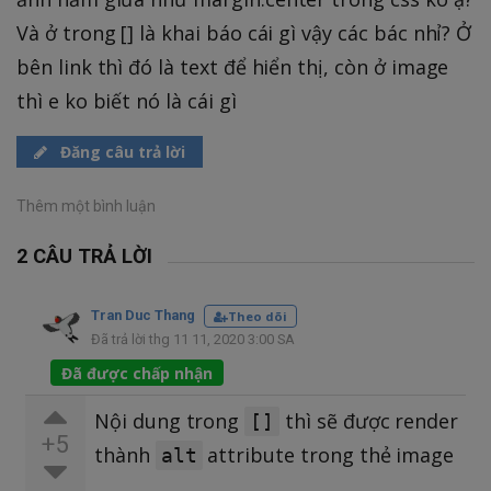
Và ở trong [] là khai báo cái gì vậy các bác nhỉ? Ở
bên link thì đó là text để hiển thị, còn ở image
thì e ko biết nó là cái gì
Đăng câu trả lời
Thêm một bình luận
2 CÂU TRẢ LỜI
Tran Duc Thang
Theo dõi
Đã trả lời thg 11 11, 2020 3:00 SA
Đã được chấp nhận
Nội dung trong
thì sẽ được render
[]
+5
thành
attribute trong thẻ image
alt