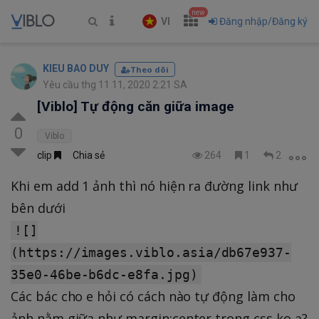
new
VI
Đăng nhập/Đăng ký
KIEU BAO DUY
Theo dõi
Yêu cầu thg 11 11, 2020 2:21 SA
[Viblo] Tự động căn giữa image
0
Viblo
clip
Chia sẻ
264
1
2
Khi em add 1 ảnh thì nó hiện ra đường link như
bên dưới
![]
(https://images.viblo.asia/db67e937-
35e0-46be-b6dc-e8fa.jpg)
Các bác cho e hỏi có cách nào tự động làm cho
ảnh nằm giữa như margin:center trong css ko ạ?