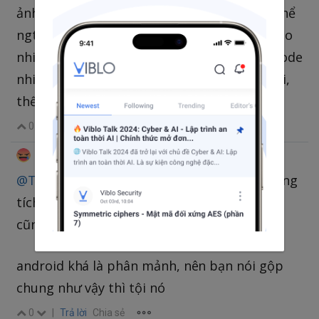
ảnh mặc định cũng k phải vấn đề. Cũng có thể
ngta cân nhắc đến tính hữu dụng của nó: bao
nhiêu người dùng android sẽ cần quét QR code
nhiều? Nếu cần họ có thể lên google play tải,
thế thì có cần tích hợp vào nữa hay không?
0
|
Trả lời
Chia sẻ
Gấu Mẹ Vĩ Đại
@hungpv
•
thg 3 24, 2021 2:51 SA
@T-REX
cái này thì do bên nhà sản xuất không
tích hợp vào thôi, và không phải hãng nào
cũng thế
android khá là phân mảnh, nên bạn nói gộp
chung như vậy thì tội nó
0
|
Trả lời
Chia sẻ