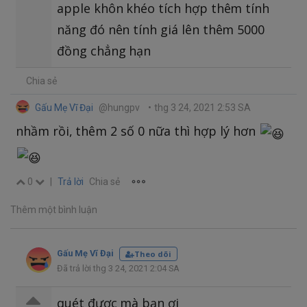
apple khôn khéo tích hợp thêm tính
năng đó nên tính giá lên thêm 5000
đồng chẳng hạn
Chia sẻ
Gấu Mẹ Vĩ Đại
@hungpv
•
thg 3 24, 2021 2:53 SA
nhầm rồi, thêm 2 số 0 nữa thì hợp lý hơn
0
|
Trả lời
Chia sẻ
Thêm một bình luận
Gấu Mẹ Vĩ Đại
Theo dõi
Đã trả lời thg 3 24, 2021 2:04 SA
quét được mà bạn ơi