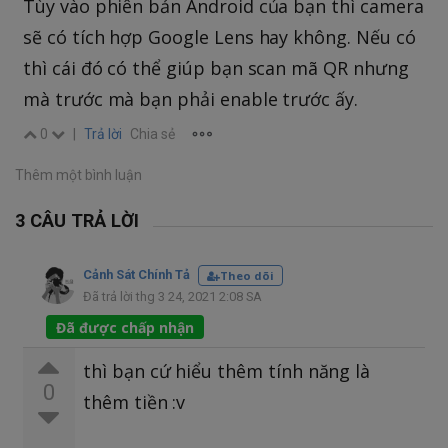
Tùy vào phiên bản Android của bạn thì camera
sẽ có tích hợp Google Lens hay không. Nếu có
thì cái đó có thể giúp bạn scan mã QR nhưng
mà trước mà bạn phải enable trước ấy.
0
|
Trả lời
Chia sẻ
Thêm một bình luận
3 CÂU TRẢ LỜI
Cảnh Sát Chính Tả
Theo dõi
Đã trả lời thg 3 24, 2021 2:08 SA
Đã được chấp nhận
thì bạn cứ hiểu thêm tính năng là
0
thêm tiền :v