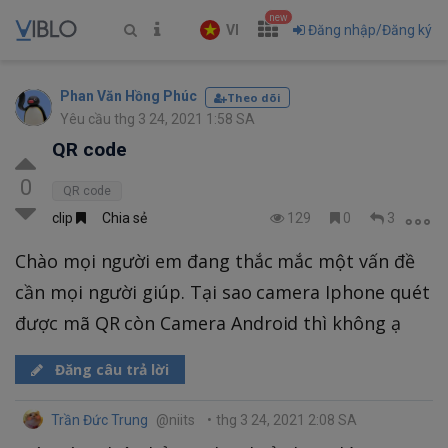
new
VI
Đăng nhập/Đăng ký
Phan Văn Hồng Phúc
Theo dõi
Yêu cầu thg 3 24, 2021 1:58 SA
QR code
0
QR code
clip
Chia sẻ
129
0
3
Chào mọi người em đang thắc mắc một vấn đề
cần mọi người giúp. Tại sao camera Iphone quét
được mã QR còn Camera Android thì không ạ
Đăng câu trả lời
Trần Đức Trung
@niits
•
thg 3 24, 2021 2:08 SA