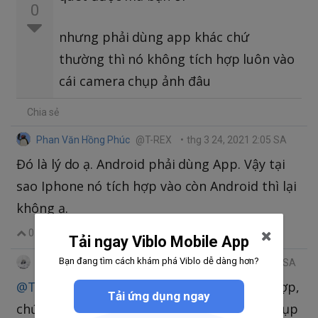
0
nhưng phải dùng app khác chứ
thường thì nó không tích hợp luôn vào
cái camera chụp ảnh đâu
Chia sẻ
Phan Văn Hồng Phúc
@T-REX
•
thg 3 24, 2021 2:05 SA
Đó là lý do ạ. Android phải dùng App. Vậy tại
sao Iphone nó tích hợp vào còn Android thì lại
không ạ.
0
|
Trả lời
Chia sẻ
Tải ngay Viblo Mobile App
Bạn đang tìm cách khám phá Viblo dễ dàng hơn?
Tran Minh Nhat
@tranminhnhat
•
thg 3 24, 2021 2:09 SA
@T-REX
hay do thằng android k thích tích hợp,
Tải ứng dụng ngay
chứ đã có app thì tích hợp vào ứng dụng chụp