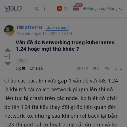
new
VI
Đăng nhập/Đăng ký
Hùng Fresher
Theo dõi
Yêu cầu thg 6 12, 2022 3:14 CH
Vấn đề do Networking trong kubernetes
1.24 hoặc một thứ khác ?
+1
K8s
clip
Chia sẻ
149
0
1
Chào các bác, Em vừa gặp 1 vấn đề với k8s 1.24
là khi mà cài calico network plugin lên thì nó
liên tục bị crash trên các node, ko biết có phải
do lên 1.24 thì k8s thay đổi gì đó liên quan đến
network ko, nhưng sau khi em rollback lại bản
1.23 thì pod calico hoạt động rất ổn định và ko