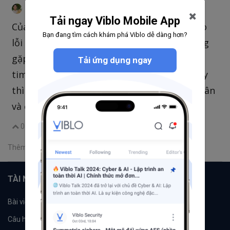
Hùng Fresher
@pshung1
•
thg 6 13, 2022 9:51 SA
Tải ngay Viblo Mobile App
Của e crash liên tục mà describe pod ko báo
Bạn đang tìm cách khám phá Viblo dễ dàng hơn?
lỗi gì luôn,chỉ mỗi crash thôi,hoặc lỗi thường
gặp là readiness probe connection
Tải ứng dụng ngay
timeout(hoặc connection refused),cái lỗi này
thì lúc bị,lúc hết, e vẫn chưa biết nguyên nhân
và các sửa lỗi này như nào
0
|
Trả lời
Chia sẻ
Thêm một bình luận
TÀI NGUYÊN
Bài viết
Tổ chức
Câu hỏi
Tags