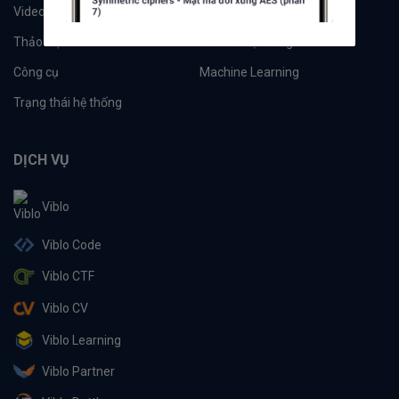
Videos
Tác giả
Thảo luận
Đề xuất hệ thống
Công cụ
Machine Learning
Trạng thái hệ thống
DỊCH VỤ
Viblo
Viblo Code
Viblo CTF
Viblo CV
Viblo Learning
Viblo Partner