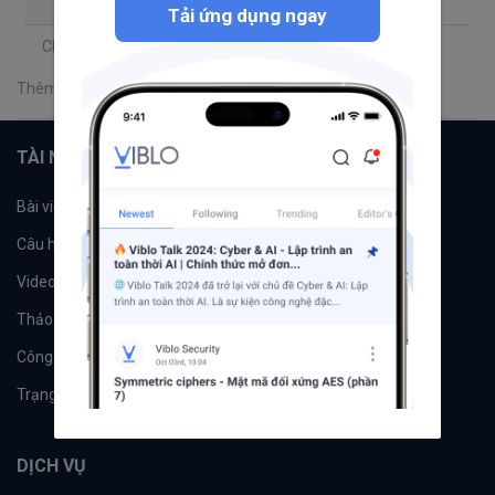
Tải ứng dụng ngay
Chia sẻ
Thêm một bình luận
TÀI NGUYÊN
Bài viết
Tổ chức
Câu hỏi
Tags
Videos
Tác giả
Thảo luận
Đề xuất hệ thống
Công cụ
Machine Learning
Trạng thái hệ thống
DỊCH VỤ