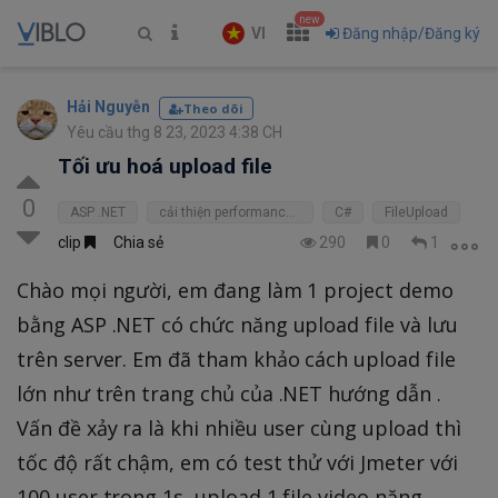
new
VI
Đăng nhập/Đăng ký
Hải Nguyễn
Theo dõi
Yêu cầu thg 8 23, 2023 4:38 CH
Tối ưu hoá upload file
0
ASP .NET
cải thiện performance website
C#
FileUpload
clip
Chia sẻ
290
0
1
Chào mọi người, em đang làm 1 project demo
bằng ASP .NET có chức năng upload file và lưu
trên server. Em đã tham khảo cách upload file
lớn như trên trang chủ của .NET hướng dẫn
.
Vấn đề xảy ra là khi nhiều user cùng upload thì
tốc độ rất chậm, em có test thử với Jmeter với
100 user trong 1s, upload 1 file video nặng