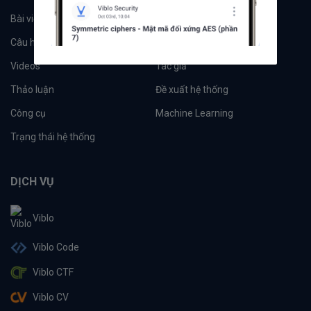
Bài viết
Tổ chức
Câu hỏi
Tags
Videos
Tác giả
Thảo luận
Đề xuất hệ thống
Công cụ
Machine Learning
Trạng thái hệ thống
DỊCH VỤ
Viblo
Viblo Code
Viblo CTF
Viblo CV