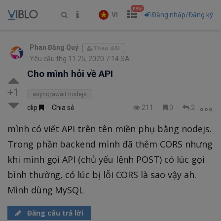
new
VI
Đăng nhập/Đăng ký
Phan Đăng Quý
Theo dõi
Yêu cầu thg 11 25, 2020 7:14 SA
Cho mình hỏi về API
+1
async/await nodejs
clip
Chia sẻ
211
0
2
mình có viết API trên tên miền phụ bằng nodejs.
Trong phần backend mình đã thêm CORS nhưng
khi mình gọi API (chủ yếu lệnh POST) có lúc gọi
bình thường, có lúc bị lỗi CORS là sao vậy ah.
Mình dùng MySQL
Đăng câu trả lời