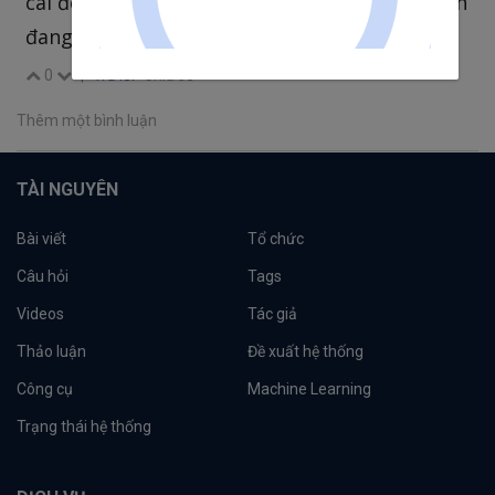
cái đó là setting cho phần import bạn ơi, mình
đang cần set encoding cho export.
0
|
Trả lời
Chia sẻ
Thêm một bình luận
TÀI NGUYÊN
Bài viết
Tổ chức
Câu hỏi
Tags
Videos
Tác giả
Thảo luận
Đề xuất hệ thống
Công cụ
Machine Learning
Trạng thái hệ thống