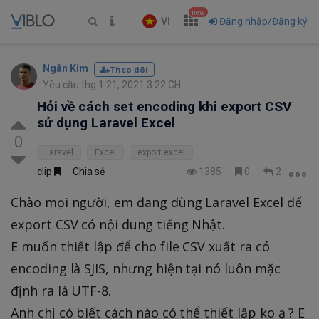
new
VI
Đăng nhập/Đăng ký
Ngân Kim
Theo dõi
Yêu cầu thg 1 21, 2021 3:22 CH
Hỏi về cách set encoding khi export CSV
sử dụng Laravel Excel
0
Laravel
Excel
export excel
clip
Chia sẻ
1385
0
2
Chào mọi người, em đang dùng Laravel Excel để
export CSV có nội dung tiếng Nhật.
E muốn thiết lập để cho file CSV xuất ra có
encoding là SJIS, nhưng hiện tại nó luôn mặc
định ra là UTF-8.
Anh chị có biết cách nào có thể thiết lập ko ạ ? E