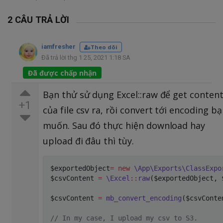
2 CÂU TRẢ LỜI
iamfresher
Theo dõi
Đã trả lời thg 1 25, 2021 1:18 SA
Đã được chấp nhận
Bạn thử sử dụng Excel::raw để get conten
+1
của file csv ra, rồi convert tới encoding b
muốn. Sau đó thực hiện download hay
upload đi đâu thì tùy.
$exportedObject
=
new
\
App
\
Exports
\
ClassExpo
$csvContent
=
\
Excel
::
raw
(
$exportedObject
,
$csvContent
=
mb_convert_encoding
(
$csvConte
// In my case, I upload my csv to S3. 