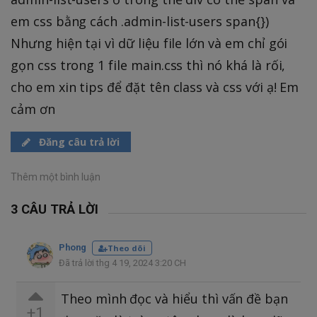
em css bằng cách .admin-list-users span{})
Nhưng hiện tại vì dữ liệu file lớn và em chỉ gói
gọn css trong 1 file main.css thì nó khá là rối,
cho em xin tips để đặt tên class và css với ạ! Em
cảm ơn
Đăng câu trả lời
Thêm một bình luận
3 CÂU TRẢ LỜI
Phong
Theo dõi
Đã trả lời thg 4 19, 2024 3:20 CH
Theo mình đọc và hiểu thì vấn đề bạn
+1