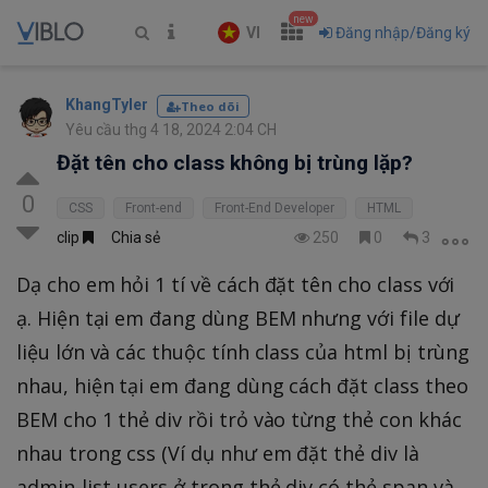
new
VI
Đăng nhập/Đăng ký
KhangTyler
Theo dõi
Yêu cầu thg 4 18, 2024 2:04 CH
Đặt tên cho class không bị trùng lặp?
0
CSS
Front-end
Front-End Developer
HTML
clip
Chia sẻ
250
0
3
Dạ cho em hỏi 1 tí về cách đặt tên cho class với
ạ. Hiện tại em đang dùng BEM nhưng với file dự
liệu lớn và các thuộc tính class của html bị trùng
nhau, hiện tại em đang dùng cách đặt class theo
BEM cho 1 thẻ div rồi trỏ vào từng thẻ con khác
nhau trong css (Ví dụ như em đặt thẻ div là
admin-list-users ở trong thẻ div có thẻ span và