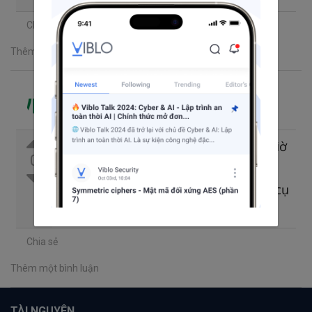
Chia sẻ
Thêm một bình luận
Nguyễn Tiến Mạnh
Theo dõi
Đã trả lời thg 4 19, 2024 8:54 SA
Bạn nên dùng scss nhé, không bao giờ
0
lo bị trùng do các class được lồng
nhau, chỉ cần sai khác bố, ông, hoặc cụ
... thì sẽ coi là không trùng nhau
Chia sẻ
Thêm một bình luận
TÀI NGUYÊN