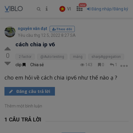
new
VI
Đăng nhập/Đăng ký
nguyễn văn đạt
Theo dõi
Yêu cầu thg 12 5, 2022 8:27 SA
cách chia ip v6
0
2 factor
@Auto testing
mảng
sharpAggregation
clip
Chia sẻ
143
0
1
cho em hỏi về cách chia ipv6 như thế nào ạ ?
Đăng câu trả lời
Thêm một bình luận
1 CÂU TRẢ LỜI