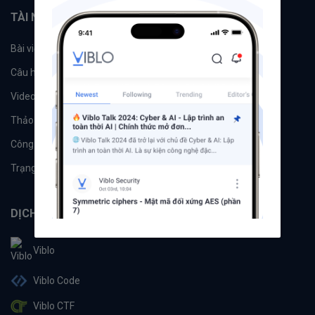
TÀI NGUYÊN
Bài viết
Tổ chức
Câu hỏi
Tags
Videos
Tác giả
Thảo luận
Đề xuất hệ thống
Công cụ
Machine Learning
Trạng thái hệ thống
DỊCH VỤ
Viblo
Viblo Code
Viblo CTF