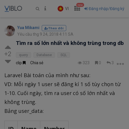
new
VI
Đăng nhập/Đăng ký
Yua Mikami
Theo dõi
Yêu cầu thg 9 24, 2018 4:11 SA
Tìm ra số lớn nhất và không trùng trong db
+2
query
Database
SQL
clip
Chia sẻ
323
0
3
Laravel Bài toán của mình như sau:
VD: Mỗi ngày 1 user sẽ đăng kí 1 số tùy chọn từ
1-10. Cuối ngày, tìm ra user có số lớn nhất và
không trùng.
Bảng user_data:
ID
Name
Number