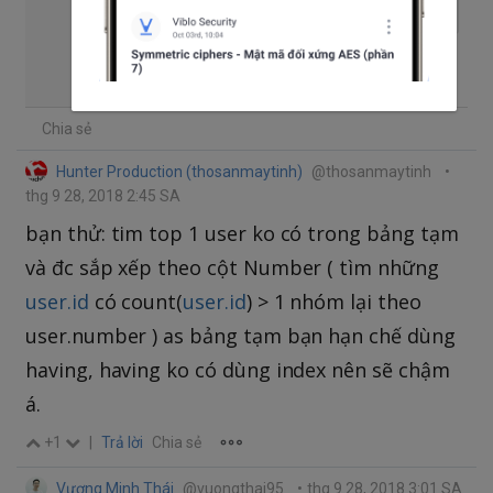
WHERE
 number 
=
(
max
)
;
Mong là có thể giúp được bạn!
Chia sẻ
Hunter Production (thosanmaytinh)
@thosanmaytinh
•
thg 9 28, 2018 2:45 SA
bạn thử: tim top 1 user ko có trong bảng tạm
và đc sắp xếp theo cột Number ( tìm những
user.id
có count(
user.id
) > 1 nhóm lại theo
user.number ) as bảng tạm bạn hạn chế dùng
having, having ko có dùng index nên sẽ chậm
á.
+1
|
Trả lời
Chia sẻ
Vương Minh Thái
@vuongthai95
•
thg 9 28, 2018 3:01 SA