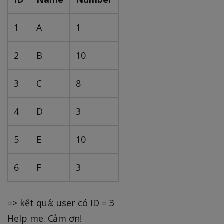
1
A
1
2
B
10
3
C
8
4
D
3
5
E
10
6
F
3
=> kết quả: user có ID = 3
Help me. Cảm ơn!