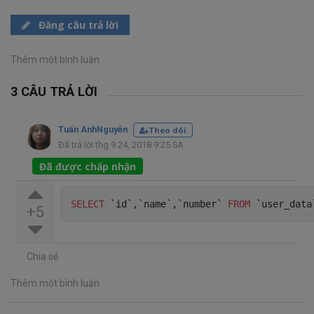
Đăng câu trả lời
Thêm một bình luận
3 CÂU TRẢ LỜI
Tuấn AnhNguyễn
Theo dõi
Đã trả lời thg 9 24, 2018 9:25 SA
Đã được chấp nhận
SELECT
`
id
`
,
`
name
`
,
`
number
`
FROM
`
user_data
+5
Chia sẻ
Thêm một bình luận