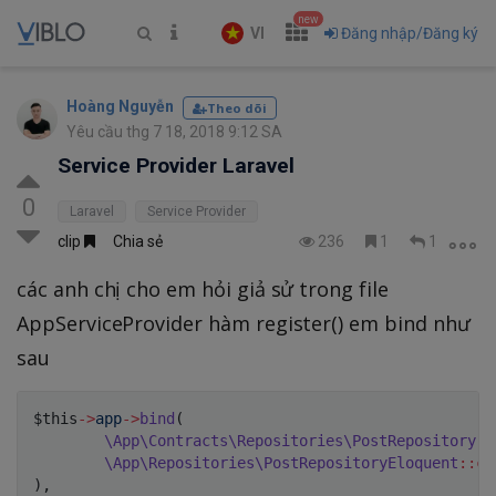
new
VI
Đăng nhập/Đăng ký
Hoàng Nguyễn
Theo dõi
Yêu cầu thg 7 18, 2018 9:12 SA
Service Provider Laravel
0
Laravel
Service Provider
clip
Chia sẻ
236
1
1
các anh chị cho em hỏi giả sử trong file
AppServiceProvider hàm register() em bind như
sau
$this
->
app
->
bind
(
\
App
\
Contracts
\
Repositories
\
PostRepository
::
\
App
\
Repositories
\
PostRepositoryEloquent
::
cl
)
,