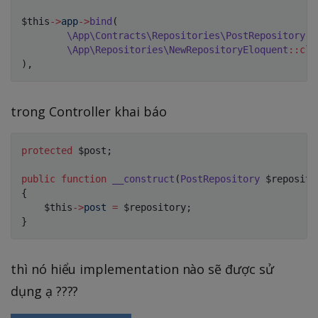
$this
->
app
->
bind
(
\
App
\
Contracts
\
Repositories
\
PostRepository
::
\
App
\
Repositories
\
NewRepositoryEloquent
::
cla
)
,
trong Controller khai báo
protected
$post
;
public
function
__construct
(
PostRepository
$reposito
{
$this
->
post
=
$repository
;
}
thì nó hiểu implementation nào sẽ được sử
dụng ạ ????