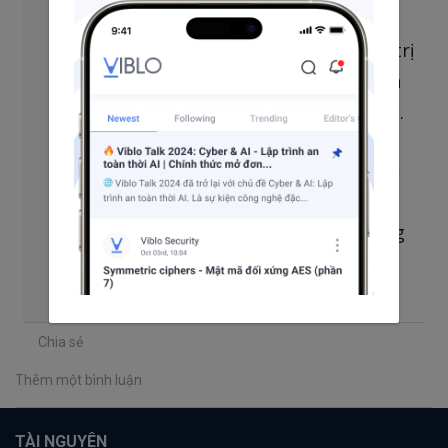
thường thôi, nếu em đưa vào một
đã tồn tại trong mảng, thì giá trị
key
của nó sẽ được update. Hay hiểu đơn
giản là cái sau sẽ ghi đè lên cái trước.
Vậy câu trả lời là Server Container sẽ
(và chỉ có thể) resolve ra
implementation được khai báo trong
câu lệnh
chạy sau cùng thôi
bind
Chia sẻ
Thêm một bình luận
TÀI NGUYÊN