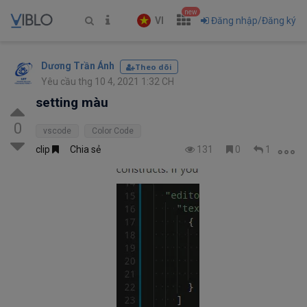
new
VI
Đăng nhập/Đăng ký
Dương Trần Ánh
Theo dõi
Yêu cầu thg 10 4, 2021 1:32 CH
setting màu
0
vscode
Color Code
clip
Chia sẻ
131
0
1