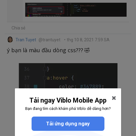
Chia sẻ
Tran Tuyet
@trantuyet
•
thg 10 8, 2021 7:59 SA
ý bạn là màu đầu dòng css??? 🤣
Tải ngay Viblo Mobile App
Bạn đang tìm cách khám phá Viblo dễ dàng hơn?
Tải ứng dụng ngay