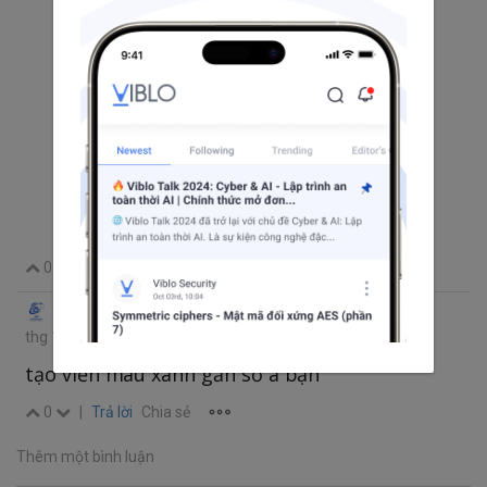
0
|
Trả lời
Chia sẻ
Dương Trần Ánh
@vibloanhduong
•
thg 10 23, 2021 1:36 CH
tạo viền màu xanh gần số á bạn
0
|
Trả lời
Chia sẻ
Thêm một bình luận