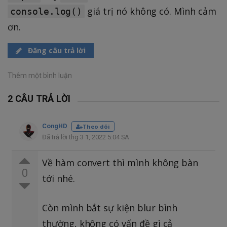
giá trị nó không có. Mình cảm
console.log()
ơn.
Đăng câu trả lời
Thêm một bình luận
2 CÂU TRẢ LỜI
CongHD
Theo dõi
Đã trả lời thg 3 1, 2022 5:04 SA
Về hàm convert thì mình không bàn
0
tới nhé.
Còn mình bắt sự kiện blur bình
thường, không có vấn đề gì cả