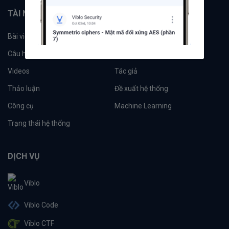
TÀI NGUYÊN
Bài viết
Tổ chức
Câu hỏi
Tags
Videos
Tác giả
Thảo luận
Đề xuất hệ thống
Công cụ
Machine Learning
Trạng thái hệ thống
DỊCH VỤ
Viblo
Viblo Code
Viblo CTF