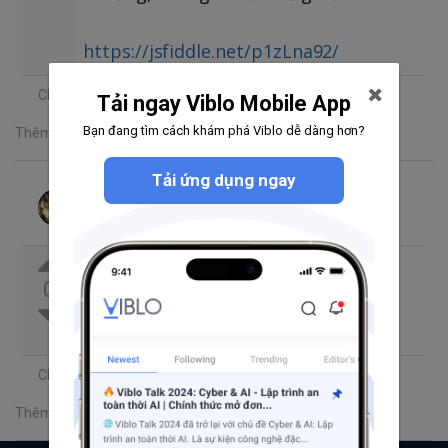
https://jsfiddle.net/p1zLna92/
Chia sẻ
Tải ngay Viblo Mobile App
Bạn đang tìm cách khám phá Viblo dễ dàng hơn?
Thêm một bình luận
Tải ứng dụng ngay
Hoàng
Theo dõi
Đã trả lời thg 3 1, 2022 3:16 CH
@conghdql4
type=text thì không vấn
0
đề gì, đây mình đang nói khi
type=number 😁
Chia sẻ
Thêm một bình luận