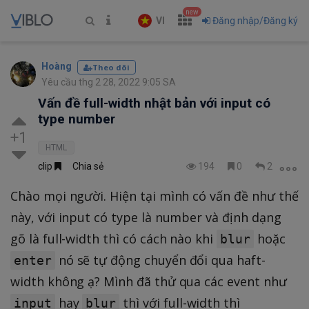
new
VI
Đăng nhập/Đăng ký
Hoàng
Theo dõi
Yêu cầu thg 2 28, 2022 9:05 SA
Vấn đề full-width nhật bản với input có
type number
+1
HTML
clip
Chia sẻ
194
0
2
Chào mọi người. Hiện tại mình có vấn đề như thế
này, với input có type là number và định dạng
gõ là full-width thì có cách nào khi
hoặc
blur
nó sẽ tự động chuyển đổi qua haft-
enter
width không ạ? Mình đã thử qua các event như
hay
thì với full-width thì
input
blur