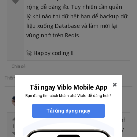
rộng dễ dàng 👍️. Tuy nhiên cần quản
lý khi nào thì dữ hết hạn để backup dữ
liệu xuống Database và làm mới lại
vùng nhớ trên Redis.
🚀 Happy coding !!!
Chia sẻ
Thêm một bình luận
Tải ngay Viblo Mobile App
Bạn đang tìm cách khám phá Viblo dễ dàng hơn?
Nguyễn Đình Long
Theo dõi
Đã trả lời thg 8 23, 2024 4:17 SA
Tải ứng dụng ngay
Tùy theo mục đích của dự án mà mình
+2
có thể lựa chọn lưu vào database hay