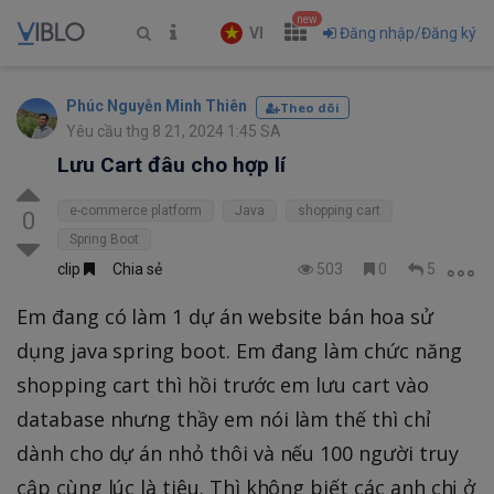
new
VI
Đăng nhập/Đăng ký
Phúc Nguyễn Minh Thiên
Theo dõi
Yêu cầu thg 8 21, 2024 1:45 SA
Lưu Cart đâu cho hợp lí
e-commerce platform
Java
shopping cart
0
Spring Boot
clip
Chia sẻ
503
0
5
Em đang có làm 1 dự án website bán hoa sử
dụng java spring boot. Em đang làm chức năng
shopping cart thì hồi trước em lưu cart vào
database nhưng thầy em nói làm thế thì chỉ
dành cho dự án nhỏ thôi và nếu 100 người truy
cập cùng lúc là tiêu. Thì không biết các anh chị ở