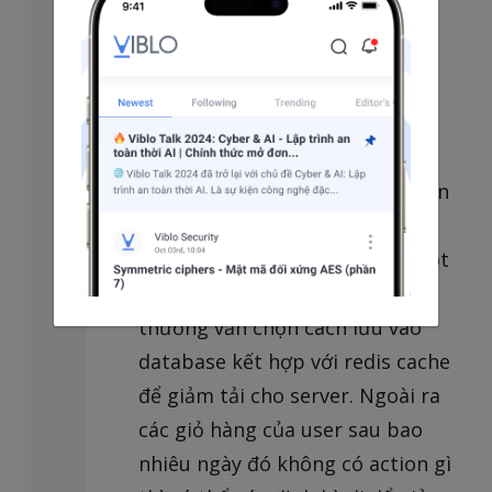
trên Redis.
Chọn database kết hợp với redis:
Nếu muốn keep dữ liệu lâu dài
thì sẽ chọn cách lưu luôn vào
Database, phục vụ cho việc phân
tích, truy xuất dễ dàng sau này
chẳng hạn, mình có làm qua một
số dự án về ecommerce thì
thường vẫn chọn cách lưu vào
database kết hợp với redis cache
để giảm tải cho server. Ngoài ra
các giỏ hàng của user sau bao
nhiêu ngày đó không có action gì