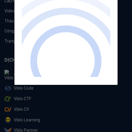
Câu hỏi
Tags
Videos
Tác giả
Thảo luận
Đề xuất hệ thống
Công cụ
Machine Learning
Trạng thái hệ thống
DỊCH VỤ
Viblo
Viblo Code
Viblo CTF
Viblo CV
Viblo Learning
Viblo Partner