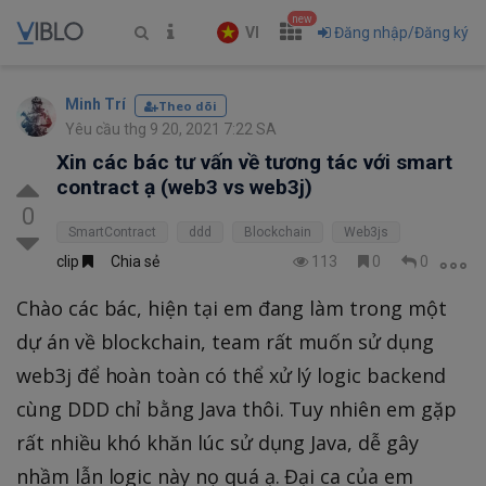
new
VI
Đăng nhập/Đăng ký
Minh Trí
Theo dõi
Yêu cầu thg 9 20, 2021 7:22 SA
Xin các bác tư vấn về tương tác với smart
contract ạ (web3 vs web3j)
0
SmartContract
ddd
Blockchain
Web3js
clip
Chia sẻ
113
0
0
Chào các bác, hiện tại em đang làm trong một
dự án về blockchain, team rất muốn sử dụng
web3j để hoàn toàn có thể xử lý logic backend
cùng DDD chỉ bằng Java thôi. Tuy nhiên em gặp
rất nhiều khó khăn lúc sử dụng Java, dễ gây
nhầm lẫn logic này nọ quá ạ. Đại ca của em