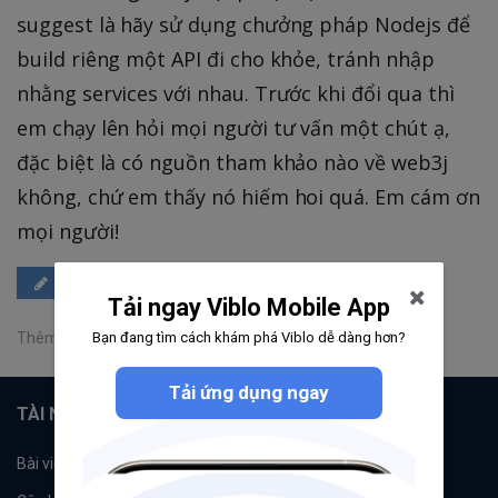
suggest là hãy sử dụng chưởng pháp Nodejs để
build riêng một API đi cho khỏe, tránh nhập
nhằng services với nhau. Trước khi đổi qua thì
em chạy lên hỏi mọi người tư vấn một chút ạ,
đặc biệt là có nguồn tham khảo nào về web3j
không, chứ em thấy nó hiếm hoi quá. Em cám ơn
mọi người!
Đăng câu trả lời
Tải ngay Viblo Mobile App
Bạn đang tìm cách khám phá Viblo dễ dàng hơn?
Thêm một bình luận
Tải ứng dụng ngay
TÀI NGUYÊN
Bài viết
Tổ chức