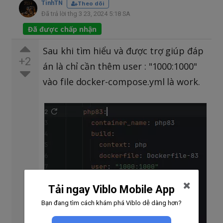
TinhTN
Theo dõi
Đã trả lời thg 3 23, 2024 5:18 SA
Đã được chấp nhận
Sau khi tìm hiểu và được trợ giúp đáp
+2
án là chỉ cần thêm user : "1000:1000"
vào file docker-compose.yml là work.
Tải ngay Viblo Mobile App
Bạn đang tìm cách khám phá Viblo dễ dàng hơn?