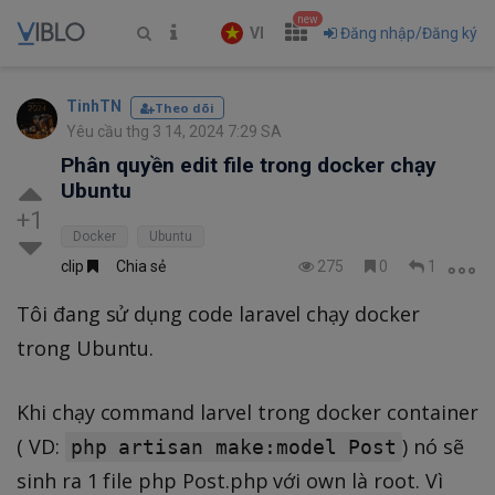
new
VI
Đăng nhập/Đăng ký
TinhTN
Theo dõi
Yêu cầu thg 3 14, 2024 7:29 SA
Phân quyền edit file trong docker chạy
Ubuntu
+1
Docker
Ubuntu
clip
Chia sẻ
275
0
1
Tôi đang sử dụng code laravel chạy docker
trong Ubuntu.
Khi chạy command larvel trong docker container
( VD:
) nó sẽ
php artisan make:model Post
sinh ra 1 file php Post.php với own là root. Vì