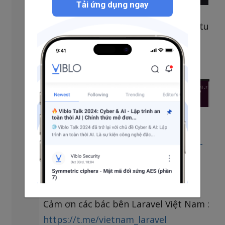
Tải ứng dụng ngay
1000: là uid user hiện tại trong ubuntu
nhé. muốn xem uid của mình là bao
nhiêu chỉ cần mở terminal lên gõ id
Link tham khảo thêm:
https://viblo.asia/p/tai-sao-nen-chay-
ung-dung-container-voi-non-root-
user-jvEla3VNKkw
Cảm ơn các bác bên Laravel Việt Nam :
https://t.me/vietnam_laravel