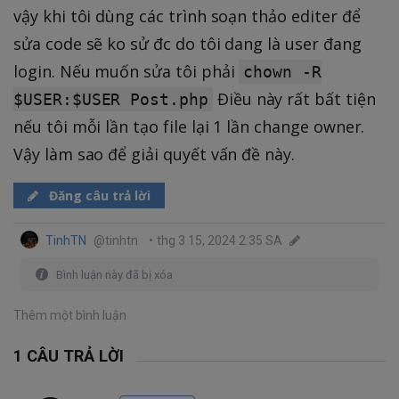
vậy khi tôi dùng các trình soạn thảo editer để
sửa code sẽ ko sử đc do tôi dang là user đang
login. Nếu muốn sửa tôi phải
chown -R
Điều này rất bất tiện
$USER:$USER Post.php
nếu tôi mỗi lần tạo file lại 1 lần change owner.
Vậy làm sao để giải quyết vấn đề này.
Đăng câu trả lời
TinhTN
@tinhtn
•
thg 3 15, 2024 2:35 SA
Bình luận này đã bị xóa
Thêm một bình luận
1 CÂU TRẢ LỜI