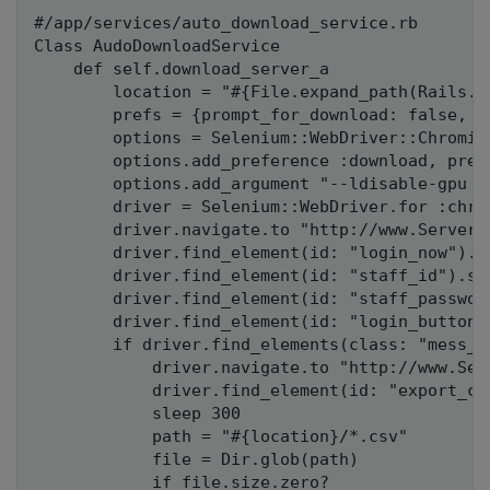
#/app/services/auto_download_service.rb

Class AudoDownloadService

    def self.download_server_a

        location = "#{File.expand_path(Rails.r
        prefs = {prompt_for_download: false, d
        options = Selenium::WebDriver::Chromium
        options.add_preference :download, prefs
        options.add_argument "--ldisable-gpu --
        driver = Selenium::WebDriver.for :chro
        driver.navigate.to "http://www.ServerA.
        driver.find_element(id: "login_now").su
        driver.find_element(id: "staff_id").sen
        driver.find_element(id: "staff_password
        driver.find_element(id: "login_button")
        if driver.find_elements(class: "mess_er
            driver.navigate.to "http://www.Serv
            driver.find_element(id: "export_csv
            sleep 300

            path = "#{location}/*.csv"

            file = Dir.glob(path)

            if file.size.zero?
