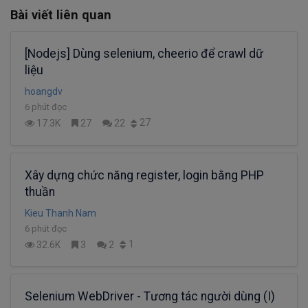
Bài viết liên quan
[Nodejs] Dùng selenium, cheerio để crawl dữ
liệu
hoangdv
6 phút đọc
27
17.3K
27
22
Xây dựng chức năng register, login bằng PHP
thuần
Kieu Thanh Nam
6 phút đọc
1
32.6K
3
2
Selenium WebDriver - Tương tác người dùng (I)