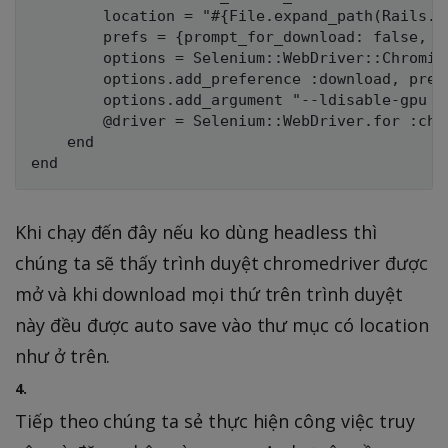
        location = "#{File.expand_path(Rails.r
        prefs = {prompt_for_download: false, d
        options = Selenium::WebDriver::Chromium
        options.add_preference :download, prefs
        options.add_argument "--ldisable-gpu --
        @driver = Selenium::WebDriver.for :chr
    end

Khi chạy đến đây nếu ko dùng headless thì
chúng ta sẽ thấy trình duyệt chromedriver được
mở và khi download mọi thứ trên trình duyệt
này đều được auto save vào thư mục có location
như ở trên.
4.
Tiếp theo chúng ta sẻ thực hiện công việc truy