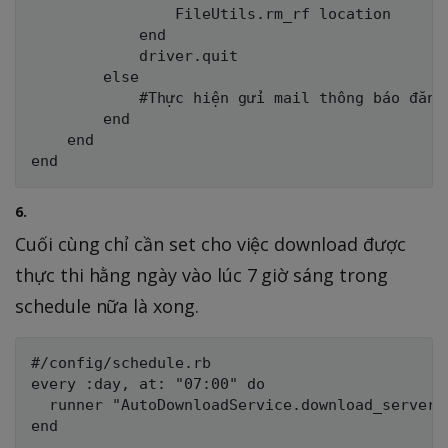
                FileUtils.rm_rf location

            end

            driver.quit

        else

            #Thực hiện gửi mail thông báo đăng
        end

    end

6.
Cuối cùng chỉ cần set cho việc download được
thực thi hằng ngày vào lúc 7 giờ sáng trong
schedule nữa là xong.
#/config/schedule.rb

every :day, at: "07:00" do

  runner "AutoDownloadService.download_server_a