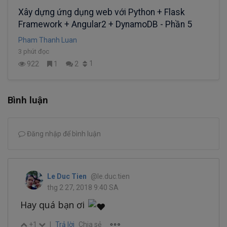
Xây dựng ứng dụng web với Python + Flask
Framework + Angular2 + DynamoDB - Phần 5
Pham Thanh Luan
3 phút đọc
1
922
1
2
Bình luận
Đăng nhập để bình luận
Le Duc Tien
@le.duc.tien
thg 2 27, 2018 9:40 SA
Hay quá bạn ơi
+1
|
Trả lời
Chia sẻ