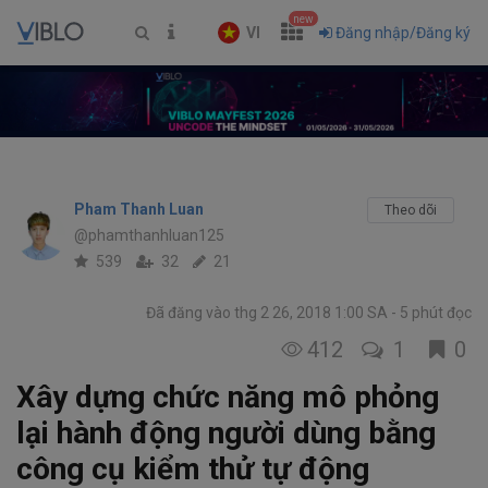
new
VI
Đăng nhập/Đăng ký
Pham Thanh Luan
Theo dõi
@phamthanhluan125
539
32
21
Đã đăng vào thg 2 26, 2018 1:00 SA
5 phút đọc
412
1
0
Xây dựng chức năng mô phỏng
lại hành động người dùng bằng
công cụ kiểm thử tự động