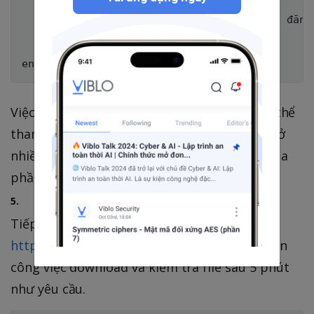
        else

            #Thực hiện gửi mail thông báo đăng
        end

    end

Việc gửi mail thì khá đơn giản và các bạn có thể
tham khảo cách thức để làm việc với mailler ở
nhiều bài viết khác trên viblo. Mình xin bỏ qua
phần này và tiếp lục với phần download file.
5.
Tiếp theo chúng ta di chuyển đến trang
http://www.ServerA.com/export_csv
thực hiện
công việc download và kiểm tra file sau 5 phút
như yêu cầu.