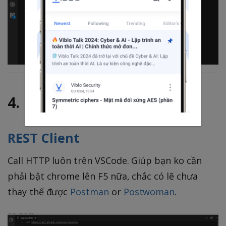
4. Front End
REST Client
Call HTTP luôn trên VSCode. Giúp bạn ko cần
phải bật chrome lên F5 nữa, chắc có lẽ chưa
thay thế được
Postman
or
Postwoman
.