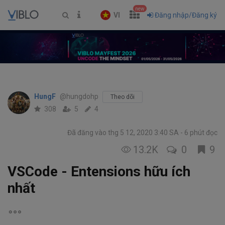
new
VI
Đăng nhập/Đăng ký
HungF
@hungdohp
Theo dõi
308
5
4
Đã đăng vào thg 5 12, 2020 3:40 SA
6 phút đọc
13.2K
0
9
VSCode - Entensions hữu ích
nhất