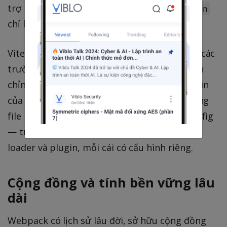
trợ như
hoặc
webpack-merge
webpack-chain
chỉ làm tăng thêm độ phức tạp.
Vite ưu tiên “quy ước hơn cấu hình”. Hầu hết các
trường hợp đều hoạt động tốt mà không cần
chỉnh sửa gì. Khi cần tùy biến, hệ thống plugin
của Vite rất dễ hiểu. Ví dụ: để hỗ trợ định dạng
file mới, bạn chỉ cần 1 plugin và vài dòng config
— trong khi với Webpack, có thể cần nhiều
loader và plugin, mỗi cái có cấu hình riêng.
Cộng đồng và tính bền vững lâu
dài
Webpack có lịch sử lâu đời, sở hữu cộng đồng