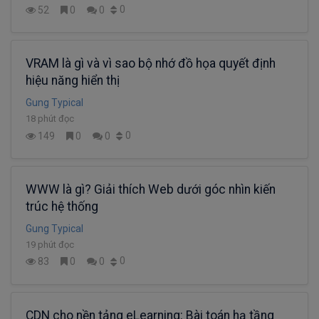
0
52
0
0
VRAM là gì và vì sao bộ nhớ đồ họa quyết định
hiệu năng hiển thị
Gung Typical
18 phút đọc
0
149
0
0
WWW là gì? Giải thích Web dưới góc nhìn kiến
trúc hệ thống
Gung Typical
19 phút đọc
0
83
0
0
CDN cho nền tảng eLearning: Bài toán hạ tầng