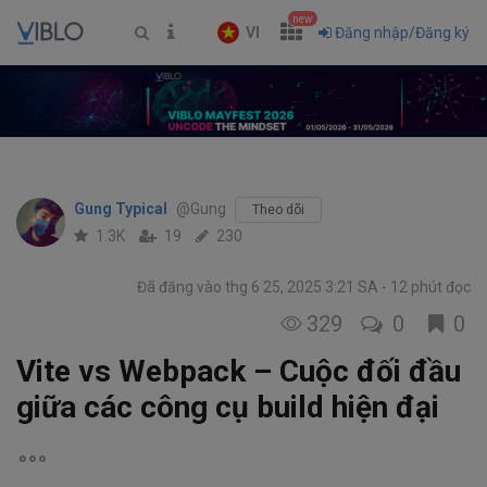
new
VI
Đăng nhập/Đăng ký
Gung Typical
@Gung
Theo dõi
1.3K
19
230
Đã đăng vào thg 6 25, 2025 3:21 SA
12 phút đọc
329
0
0
Vite vs Webpack – Cuộc đối đầu
giữa các công cụ build hiện đại