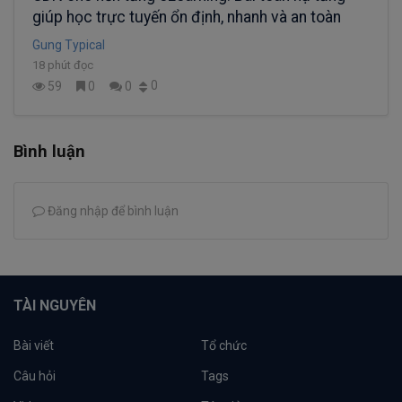
giúp học trực tuyến ổn định, nhanh và an toàn
Gung Typical
18 phút đọc
0
59
0
0
Bình luận
Đăng nhập để bình luận
TÀI NGUYÊN
Bài viết
Tổ chức
Câu hỏi
Tags