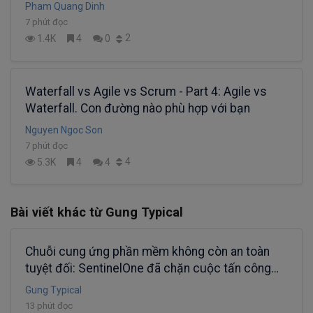
Pham Quang Dinh
7 phút đọc
2
1.4K
4
0
Waterfall vs Agile vs Scrum - Part 4: Agile vs
Waterfall. Con đường nào phù hợp với bạn
Nguyen Ngoc Son
7 phút đọc
4
5.3K
4
4
Bài viết khác từ Gung Typical
Chuỗi cung ứng phần mềm không còn an toàn
tuyệt đối: SentinelOne đã chặn cuộc tấn công
CPU-Z bằng AI EDR như thế nào?
Gung Typical
13 phút đọc