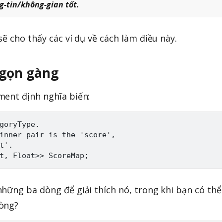
g-tin/không-gian tốt.
ẽ cho thấy các ví dụ về cách làm điều này.
gọn gàng
ment định nghĩa biến:
goryType.

inner pair is the 'score',

'.

hững ba dòng để giải thích nó, trong khi bạn có thể
dòng?