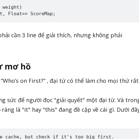
 weight)

i cần 3 line để giải thích, nhưng không phải
ừ mơ hồ
Who’s on First?” , đại từ có thể làm cho mọi thứ rất
g sức để người đọc "giải quyết" một đại từ. Và tron
àng là "it" hay "this" đang đề cập về cái gì. Dưới đâ