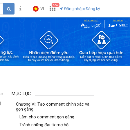
new
VI
Đăng nhập/Đăng ký
MỤC LỤC
ọc
0
Chương VI: Tạo comment chính xác và
gọn gàng
Làm cho comment gọn gàng
Tránh những đại từ mơ hồ