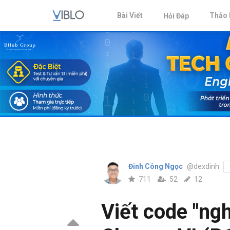
Bài Viết
Thảo 
Hỏi Đáp
Đinh Công Ngọc
@dexdinh
711
52
12
Viết code "ngh