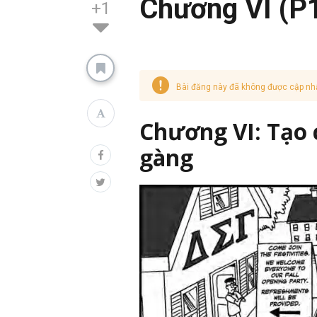
Chương VI (P
+1
Bài đăng này đã không được cập nh
Chương VI: Tạo
gàng