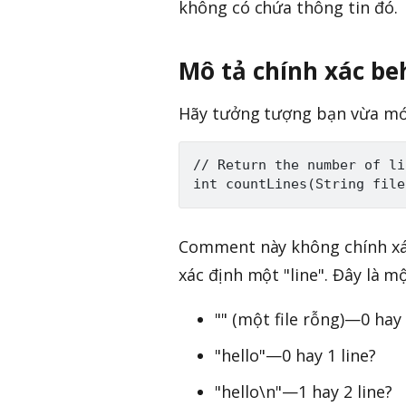
không có chứa thông tin đó.
Mô tả chính xác be
Hãy tưởng tượng bạn vừa mới
// Return the number of li
Comment này không chính xác 
xác định một "line". Đây là m
"" (một file rỗng)—0 hay 
"hello"—0 hay 1 line?
"hello\n"—1 hay 2 line?