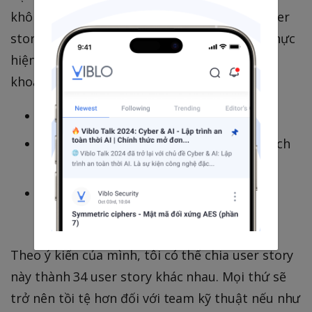
không có BA hoặc Product Owner tạo nên user
story, ví dụ: "Là một khách hàng, tôi muốn thực
hiện tất cả các hoạt động ngân hàng cho tài
khoản của mình" với các tiêu chí như:
Khách hàng có thể đăng nhập
Khách hàng có thể thực hiện các giao dịch
trong tài khoản của mình
Khách hàng có thể tải về các hoạt động
giao dịch trong lịch sử.v.v.
Theo ý kiến của mình, tôi có thể chia user story
này thành 34 user story khác nhau. Mọi thứ sẽ
trở nên tồi tệ hơn đối với team kỹ thuật nếu như