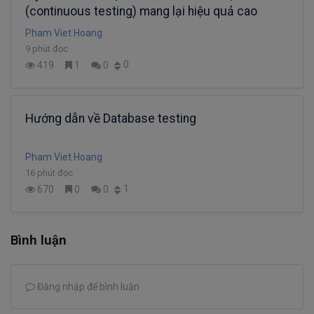
(continuous testing) mang lại hiệu quả cao
Pham Viet Hoang
9 phút đọc
0
419
1
0
Hướng dẫn về Database testing
Pham Viet Hoang
16 phút đọc
1
670
0
0
Bình luận
Đăng nhập để bình luận