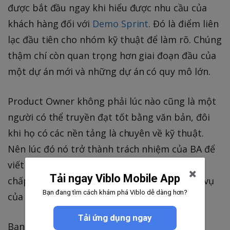
được bắt đầu ngay khi hiểu được nhu cầu của
khách hàng đối với
Demo Sprint
. Đó là điểm liên
lạc đầu tiên cho nhóm kỹ thuật để làm rõ. Chúng
thậm chí còn quan trọng hơn giai đoạn đầu của
một dự án mới và những dự án có quy mô lớn.
Product Owner không phải lúc nào cũng là một
người có thể truyền đạt tốt bằng văn bản, đôi
khi họ có các nền tảng là chuyên về kỹ thuật.
Nên lúc đó nó trở thành trách nhiệm của BA để
viết nên: những
User story
, những điều kiện
Tải ngay Viblo Mobile App
chấp thuận của dự án, mô tả chi tiết nghiệp vụ
Bạn đang tìm cách khám phá Viblo dễ dàng hơn?
của từng module, wireframe...
Tải ứng dụng ngay
Bạn có thể tưởng tượng điều gì sẽ xảy ra nếu