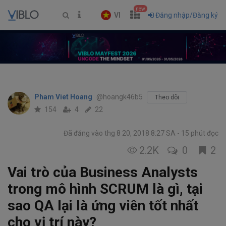
new
VI
Đăng nhập/Đăng ký
Pham Viet Hoang
@hoangk46b5
Theo dõi
154
4
22
Đã đăng vào thg 8 20, 2018 8:27 SA
15 phút đọc
2.2K
0
2
Vai trò của Business Analysts
trong mô hình SCRUM là gì, tại
sao QA lại là ứng viên tốt nhất
cho vị trí này?