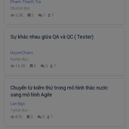
Pham Thanh Tra
28 phút đọc
1
5.0K
5
1
Sự khác nhau giữa QA và QC ( Tester)
HuyenCham
8 phút đọc
1
14.2K
4
0
Chuyển từ kiểm thử trong mô hình thác nước
sang mô hình Agile
Lan Ngo
7 phút đọc
1
876
3
0