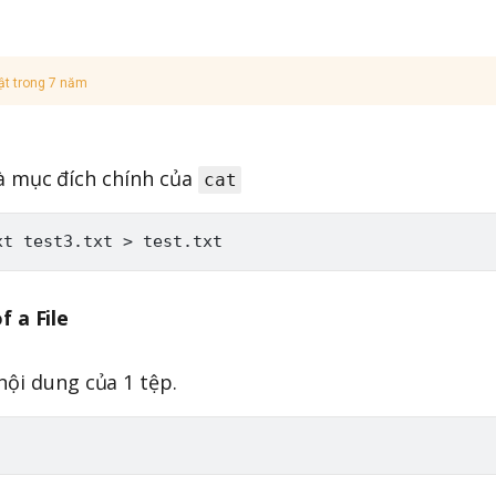
ật trong 7 năm
à mục đích chính của
cat
f a File
nội dung của 1 tệp.