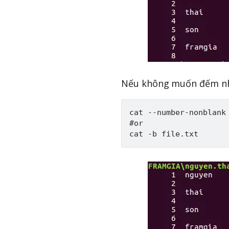
Nếu không muốn đếm nh
cat --number-nonblank 
#or
