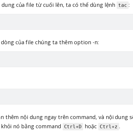
 dung của file từ cuối lên, ta có thể dùng lệnh
:
tac
 dòng của file chúng ta thêm option -n:
ạn thêm nội dung ngay trên command, và nội dung s
át khỏi nó bằng command
hoặc
.
Ctrl+D
Ctrl+z