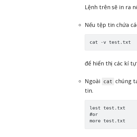
Lệnh trên sẽ in ra nộ
Nếu tệp tin chứa cá
để hiển thị các kí 
Ngoài
chúng t
cat
tin.
lest test.txt

#or
