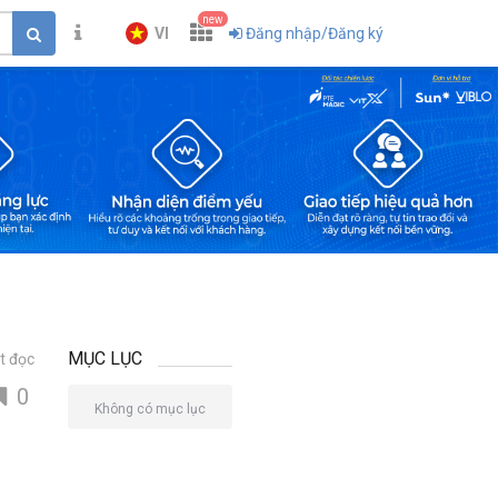
new
VI
Đăng nhập/Đăng ký
MỤC LỤC
t đọc
0
Không có mục lục