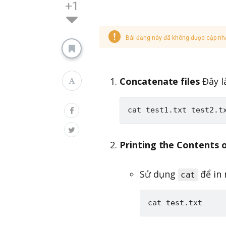
+1
Bài đăng này đã không được cập nh
Concatenate files
Đây l
Printing the Contents o
Sử dụng
để in 
cat