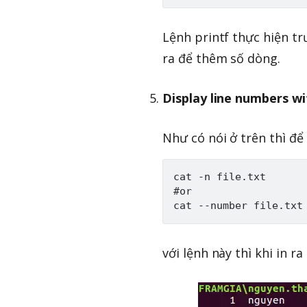
Lệnh printf thực hiện tr
ra để thêm số dòng.
Display line numbers w
Như có nói ở trên thì để
cat -n file.txt

#or

với lệnh này thì khi in r