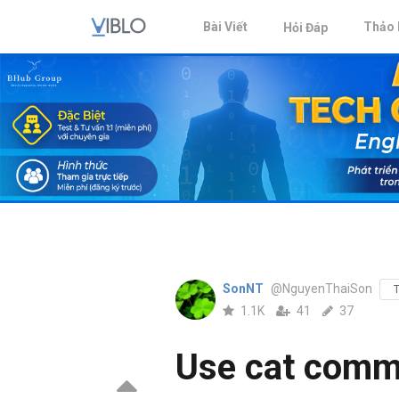
Bài Viết
Thảo 
Hỏi Đáp
SonNT
@NguyenThaiSon
T
1.1K
41
37
Use cat comm