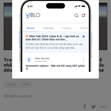
Trong bài viết sau chúng ta sẽ cùng thiết kế
nhân vật di chuyển quanh map, hôm nay chắc
đến đây thôi, có gì mọi người ủng hộ em nhé
unity2d
Unity
All rights reserved