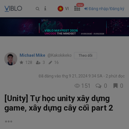
new
VI
Đăng nhập/Đăng ký
Michael Mike
@Kakokikeko
Theo dõi
128
3
16
Đã đăng vào thg 9 21, 2024 9:34 SA
2 phút đọc
151
0
0
[Unity] Tự học unity xây dựng
game, xây dựng cây cối part 2