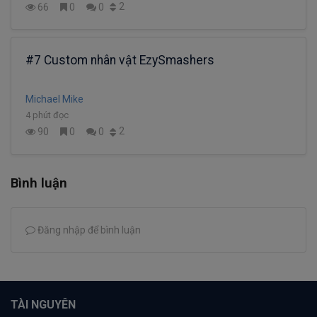
2
66
0
0
#7 Custom nhân vật EzySmashers
Michael Mike
4 phút đọc
2
90
0
0
Bình luận
Đăng nhập để bình luận
TÀI NGUYÊN