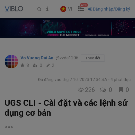
new
VI
Đăng nhập/Đăng ký
Vo Vuong Dai An
@vvda1206
Theo dõi
8
0
2
Đã đăng vào thg 7 10, 2023 12:34 SA
4 phút đọc
226
0
0
UGS CLI - Cài đặt và các lệnh sử
dụng cơ bản