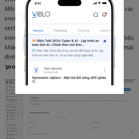
Mỗi project của bạn sẽ có nhiều enviroment, các
enviroment đóng vai trò là lưu trữ dữ liệu và
setting trên cloud.của project. Và mỗi
enviroment chúng ta có thể setting từng dữ liệu
khác nhau đều được. Lưu ý răng enviroment mặc
định của project lúc tạo sẽ luôn luôn là
'
production
'.