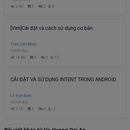
8
5.9K
5
2
[Vim]Cài đặt và cách sử dụng cơ bản.
Tran Van Nhat
9 phút đọc
10
18.8K
4
0
CÀI ĐẶT VÀ SỬ DỤNG INTENT TRONG ANDROID
Le Van Ban
4 phút đọc
-1
2.1K
2
0
Bài viết khác từ Vo Vuong Dai An