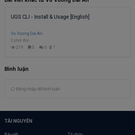
UGS CLI - Install & Usage [English]
Vo Vuong Dai An
2 phút đọc
1
219
0
0
Bình luận
Đăng nhập để bình luận
TÀI NGUYÊN
Bài viết
Tổ chức