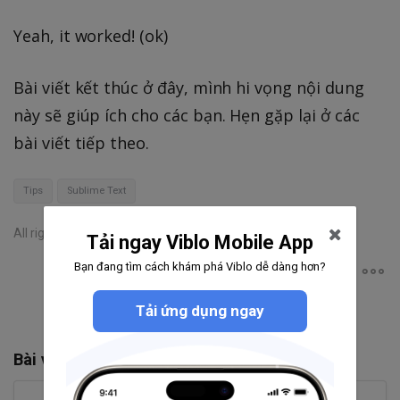
Yeah, it worked! (ok)
Bài viết kết thúc ở đây, mình hi vọng nội dung
này sẽ giúp ích cho các bạn. Hẹn gặp lại ở các
bài viết tiếp theo.
Tips
Sublime Text
All rights reserved
Tải ngay Viblo Mobile App
Bạn đang tìm cách khám phá Viblo dễ dàng hơn?
Tải ứng dụng ngay
Bài viết liên quan