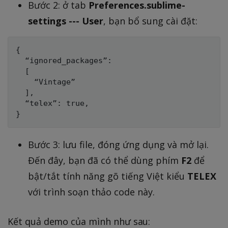
Bước 2: ở tab
Preferences.sublime-
settings --- User
, bạn bổ sung cài đặt:
{

  “ignored_packages”:

  [

    “Vintage”

  ],

  “telex”: true,

Bước 3: lưu file, đóng ứng dụng và mở lại.
Đến đây, bạn đã có thể dùng phím
F2
để
bật/tắt tính năng gõ tiếng Việt kiểu
TELEX
với trình soạn thảo code này.
Kết quả demo của mình như sau: