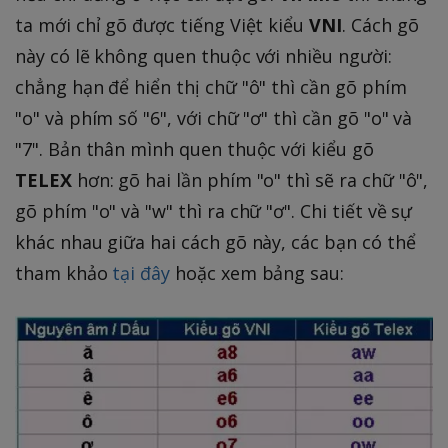
ta mới chỉ gõ được tiếng Việt kiểu
VNI
. Cách gõ
này có lẽ không quen thuộc với nhiều người:
chẳng hạn để hiển thị chữ "ô" thì cần gõ phím
"o" và phím số "6", với chữ "ơ" thì cần gõ "o" và
"7". Bản thân mình quen thuộc với kiểu gõ
TELEX
hơn: gõ hai lần phím "o" thì sẽ ra chữ "ô",
gõ phím "o" và "w" thì ra chữ "ơ". Chi tiết về sự
khác nhau giữa hai cách gõ này, các bạn có thể
tham khảo
tại đây
hoặc xem bảng sau: