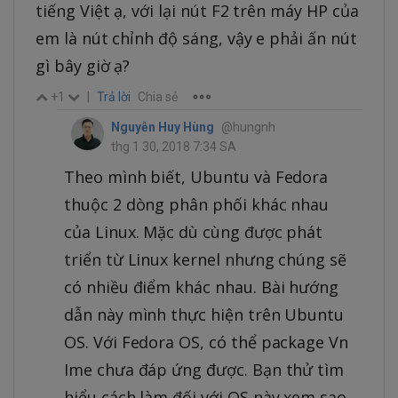
tiếng Việt ạ, với lại nút F2 trên máy HP của
em là nút chỉnh độ sáng, vậy e phải ấn nút
gì bây giờ ạ?
+1
|
Trả lời
Chia sẻ
Nguyễn Huy Hùng
@hungnh
thg 1 30, 2018 7:34 SA
Theo mình biết, Ubuntu và Fedora
thuộc 2 dòng phân phối khác nhau
của Linux. Mặc dù cùng được phát
triển từ Linux kernel nhưng chúng sẽ
có nhiều điểm khác nhau. Bài hướng
dẫn này mình thực hiện trên Ubuntu
OS. Với Fedora OS, có thể package Vn
Ime chưa đáp ứng được. Bạn thử tìm
hiểu cách làm đối với OS này xem sao