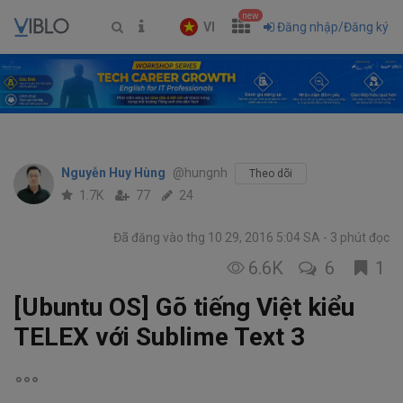
new
VI
Đăng nhập/Đăng ký
Nguyễn Huy Hùng
@hungnh
Theo dõi
1.7K
77
24
Đã đăng vào thg 10 29, 2016 5:04 SA
3 phút đọc
6.6K
6
1
[Ubuntu OS] Gõ tiếng Việt kiểu
TELEX với Sublime Text 3