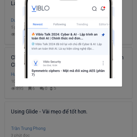
Làm Việc Với Hệ Điều Hành Ubuntu
Dung Ha
5 phút đọc
5
2.3K
6
0
Chín thói quen xấu cần bỏ nếu muốn theo ngành
CNTT
Hurricane
10 phút đọc
5
895
6
0
Using Glide - Vài mẹo để tốt hơn.
Trần Trung Phong
3 phút đọc