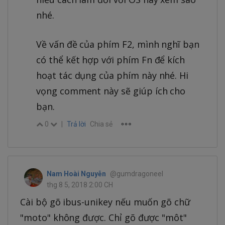
nhé.
Về vấn đề của phím F2, mình nghĩ bạn
có thể kết hợp với phím Fn để kích
hoạt tác dụng của phím này nhé. Hi
vọng comment này sẽ giúp ích cho
bạn.
0
|
Trả lời
Chia sẻ
Nam Hoài Nguyễn
@gumdragoneel
thg 8 5, 2018 2:00 CH
Cài bộ gõ ibus-unikey nếu muốn gõ chữ
"moto" không được. Chỉ gõ được "môt"