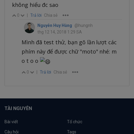
không hiểu đc sao
0
|
Trả lời
Chia sẻ
Nguyễn Huy Hùng
@hungnh
thg 12 14, 2018 1:29 SA
Mình đã test thử, bạn gõ lần lượt các
phím này để được chữ "moto" nhé: m
o t o o
0
|
Trả lời
Chia sẻ
TÀI NGUYÊN
Bài viết
Tổ chức
Câu hỏi
Tags