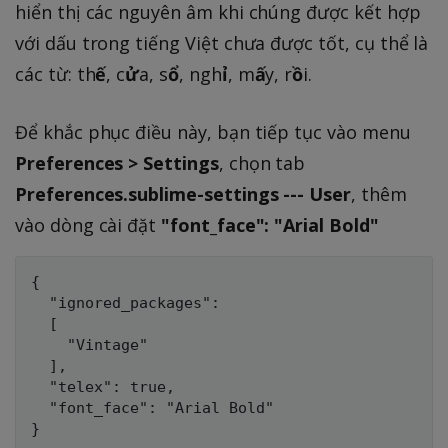
hiển thị các nguyên âm khi chúng được kết hợp
với dấu trong tiếng Việt chưa được tốt, cụ thể là
các từ: th
ế
, c
ử
a, s
ổ
, ngh
ỉ
, m
ấ
y, r
ồ
i.
Để khắc phục điều này, bạn tiếp tục vào menu
Preferences > Settings
, chọn tab
Preferences.sublime-settings --- User
, thêm
vào dòng cài đặt
"font_face": "Arial Bold"
{

  "ignored_packages":

  [

    "Vintage"

  ],

  "telex": true,

  "font_face": "Arial Bold"
