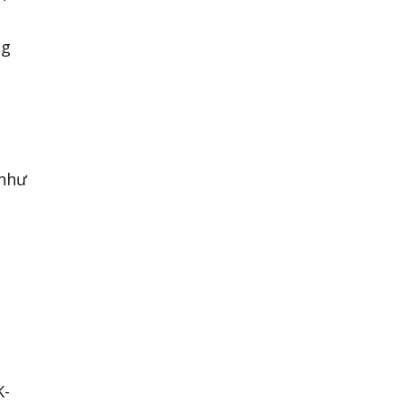
ng
 như
K-