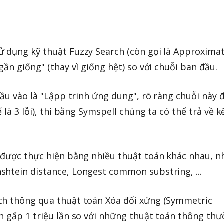
ử dụng kỹ thuật Fuzzy Search (còn gọi là Approxima
gần giống" (thay vì giống hệt) so với chuỗi ban đầu.
đầu vào là "Lậpp trinh ứng dung", rõ ràng chuỗi này 
 là 3 lỗi), thì bằng Symspell chúng ta có thể trả về k
 được thực hiện bằng nhiều thuật toán khác nhau, n
shtein distance, Longest common substring, ...
ch thông qua thuật toán Xóa đối xứng (Symmetric
h gấp 1 triệu lần so với những thuật toán thông th