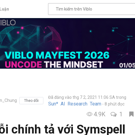
Luận
Đã đăng vào thg 7 2, 2021 11:06 SA
trong
n_Chung
Theo dõi
Sun* AI Research Team
8 phút đọc
4.9K
1
ỗi chính tả với Symspell