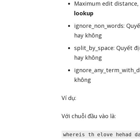
Maximum edit distance,
lookup
ignore_non_words: Quyết
hay không
split_by_space: Quyết đ
hay không
ignore_any_term_with_di
không
Ví dụ:
Với chuỗi đầu vào là:
whereis th elove hehad d