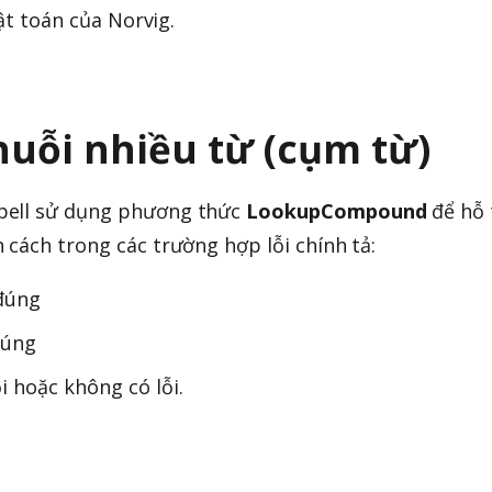
uật toán của Norvig.
huỗi nhiều từ (cụm từ)
pell sử dụng phương thức
LookupCompound
để hỗ 
 cách trong các trường hợp lỗi chính tả:
 đúng
đúng
i hoặc không có lỗi.