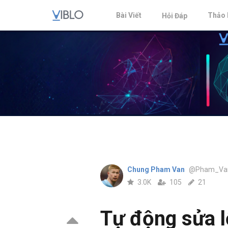
Bài Viết
Thảo 
Hỏi Đáp
Chung Pham Van
@Pham_Va
3.0K
105
21
Tự động sửa l