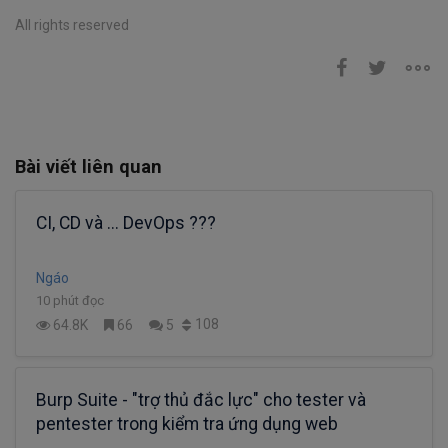
All rights reserved
Bài viết liên quan
CI, CD và ... DevOps ???
Ngáo
10 phút đọc
108
64.8K
66
5
Burp Suite - "trợ thủ đắc lực" cho tester và
pentester trong kiểm tra ứng dụng web