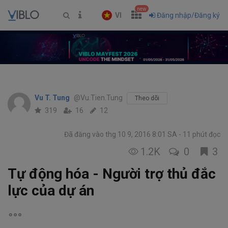
new
VI
Đăng nhập/Đăng ký
Vu T. Tung
@Vu.Tien.Tung
Theo dõi
319
16
12
Đã đăng vào thg 10 9, 2016 8:01 SA
11 phút đọc
1.2K
0
3
Tự động hóa - Người trợ thủ đắc
lực của dự án