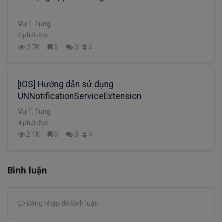
Vu T. Tung
2 phút đọc
5
3.7K
5
0
[iOS] Hướng dẫn sử dụng
UNNotificationServiceExtension
Vu T. Tung
4 phút đọc
5
2.1K
0
0
Bình luận
Đăng nhập để bình luận