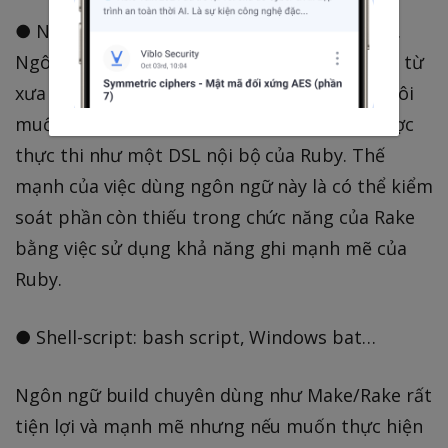
● Ngôn ngữ build: Rake, Make, Ant, Cmake….
Ngôn ngữ build là những ngôn ngữ nổi tiếng từ
xưa như Make hay Ant nhưng ngôn ngữ mà tôi
muốn khuyên các bạn dùng là Rake. Rake được
thực thi như một DSL nội bộ của Ruby. Thế
mạnh của việc dùng ngôn ngữ này là có thể kiểm
soát phần còn thiếu trong chức năng của Rake
bằng việc sử dụng khả năng ghi mạnh mẽ của
Ruby.
● Shell-script: bash script, Windows bat…
Ngôn ngữ build chuyên dùng như Make/Rake rất
tiện lợi và mạnh mẽ nhưng nếu muốn thực hiện