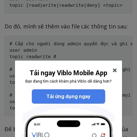
Do đó, mình sẽ thêm vào file các thông tin sau:
# Cấp cho người dùng admin quyền đọc và ghi mọi
user admin

topic readwrite #

# Cấp cho người dùng user 1 quyền đọc và ghi ch
Tải ngay Viblo Mobile App
user user1

Bạn đang tìm cách khám phá Viblo dễ dàng hơn?
topic readwrite temperature

# Cấp cho người dùng user2 quyền ghi vào mọi c
Tải ứng dụng ngay
user user2

Để biết thêm chi tiết các tùy chọn cấu hình của