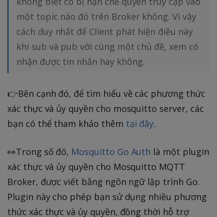
không biết có bị hạn chế quyền truy cập vào
một topic nào đó trên Broker không. Vì vậy
cách duy nhất để Client phát hiện điều này
khi sub và pub với cùng một chủ đề, xem có
nhận được tin nhắn hay không.
👉️Bên cạnh đó, để tìm hiểu về các phương thức
xác thực và ủy quyền cho mosquitto server, các
bạn có thể tham khảo thêm
tại đây
.
👀Trong số đó,
Mosquitto Go Auth
là một plugin
xác thực và ủy quyền cho Mosquitto MQTT
Broker, được viết bằng ngôn ngữ lập trình Go.
Plugin này cho phép bạn sử dụng nhiều phương
thức xác thực và ủy quyền, đồng thời hỗ trợ