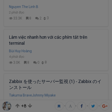
Nguyen The Linh B
2 phút đọc
3
33.3K
8
2
Làm việc nhanh hơn với các phím tắt trên
terminal
Bùi Huy Hoàng
4 phút đọc
8
3.0K
8
0
Zabbix を使ったサーバー監視 (1) - Zabbix のイ
ンストール
Takuma BraveJohnny Miyake
0 phút đọc
+8
•
•
•
•
1
1.5K
4
0