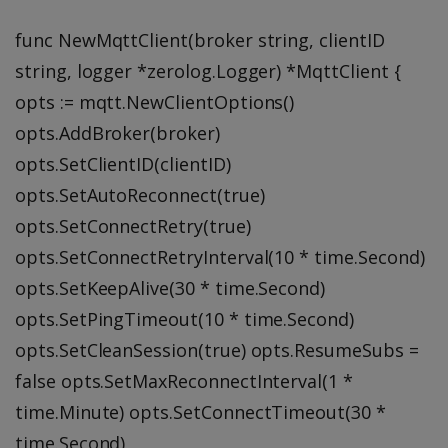
func NewMqttClient(broker string, clientID
string, logger *zerolog.Logger) *MqttClient {
opts := mqtt.NewClientOptions()
opts.AddBroker(broker)
opts.SetClientID(clientID)
opts.SetAutoReconnect(true)
opts.SetConnectRetry(true)
opts.SetConnectRetryInterval(10 * time.Second)
opts.SetKeepAlive(30 * time.Second)
opts.SetPingTimeout(10 * time.Second)
opts.SetCleanSession(true) opts.ResumeSubs =
false opts.SetMaxReconnectInterval(1 *
time.Minute) opts.SetConnectTimeout(30 *
time.Second)