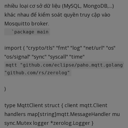
nhiều loại cơ sở dữ liệu (MySQL, MongoDB,...)
khác nhau để kiểm soát quyền truy cập vào
Mosquitto broker.
import ( "crypto/tls" "fmt" "log" "net/url" "os"
"os/signal" "sync" "syscall" "time"
mqtt "github.com/eclipse/paho.mqtt.golang"

)
type MqttClient struct { client mqtt.Client
handlers map[string]mqtt.MessageHandler mu
sync.Mutex logger *zerolog.Logger }