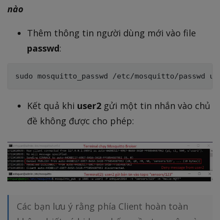
nào
Thêm thông tin người dùng mới vào file
passwd
:
Kết quả khi
user2
gửi một tin nhắn vào chủ
đề không được cho phép:
Các bạn lưu ý rằng phía Client hoàn toàn