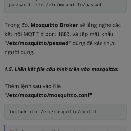
Trong đó,
Mosquitto Broker
sẽ lắng nghe các
kết nối MQTT ở port 1883, và tệp mật khẩu
"/etc/mosquitto/passwd"
dùng để xác thực
người dùng.
1.5. Liiên kết file cấu hình trên vào mosquitto:
Thêm lệnh sau vào file
"/etc/mosquitto/mosquitto.conf"