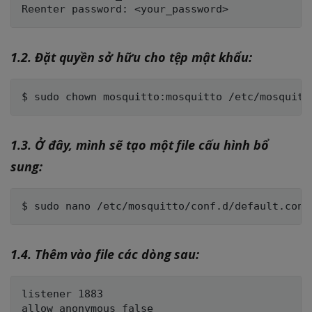
1.2. Đặt quyền sở hữu cho tệp mật khẩu:
1.3. Ở đây, mình sẽ tạo một file cấu hình bổ
sung:
1.4. Thêm vào file các dòng sau:
listener 1883

allow_anonymous false
