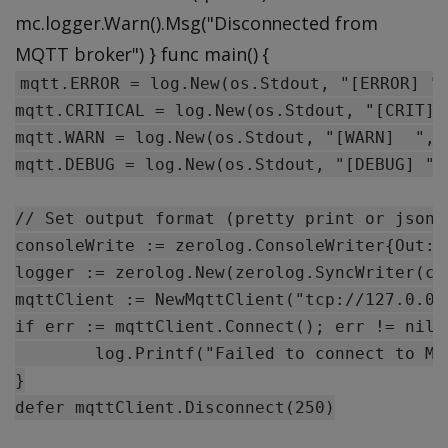
mc.logger.Warn().Msg("Disconnected from
MQTT broker") } func main() {
mqtt.ERROR = log.New(os.Stdout, "[ERROR] ",
mqtt.CRITICAL = log.New(os.Stdout, "[CRIT] "
mqtt.WARN = log.New(os.Stdout, "[WARN]  ", 0
mqtt.DEBUG = log.New(os.Stdout, "[DEBUG] ", 
// Set output format (pretty print or json)

consoleWrite := zerolog.ConsoleWriter{Out: 
logger := zerolog.New(zerolog.SyncWriter(co
mqttClient := NewMqttClient("tcp://127.0.0.
if err := mqttClient.Connect(); err != nil {
	log.Printf("Failed to connect to MQTT broker: %v", err)

}

defer mqttClient.Disconnect(250)
