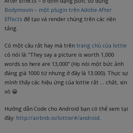
After Effects – ở định dạng json, sử dụng
Bodymovin – một plugin trên Adobe After
Effects
để tạo và render chúng trên các nền
tảng.
Có một câu rất hay mà trên
trang chủ của lottie
có nói là: “They say a picture is worth 1,000
words so here are 13,000” (Họ nói một bức ảnh
đáng giá 1000 từ nhưng ở đây là 13.000). Thực sự
mình thấy các hiệu ứng của lottie rất … chất, xịn
xò 😀
Hướng dẫn Code cho Android bạn có thể xem tại
đây:
http://airbnb.io/lottie/#/android
.