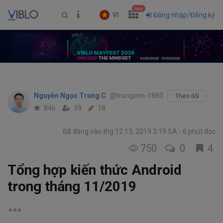
new
VI
Đăng nhập/Đăng ký
Nguyễn Ngọc Trung C
@trungcnn-1883
Theo dõi
846
39
18
Đã đăng vào thg 12 13, 2019 3:19 SA
6 phút đọc
750
0
4
Tổng hợp kiến thức Android
trong tháng 11/2019