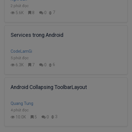
2 phút đọc
7
5.6K
8
0
Services trong Android
CodeLamGi
5 phút đọc
6
6.3K
7
0
Android Collapsing ToolbarLayout
Quang Tung
4 phút đọc
3
10.0K
5
0