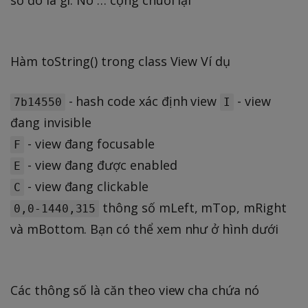
số đó là gì. Nó … cộng chuỗi lại
Hàm toString() trong class View Ví dụ
- hash code xác định view
- view
7b14550
I
đang invisible
- view đang focusable
F
- view đang được enabled
E
- view đang clickable
C
thông số mLeft, mTop, mRight
0,0-1440,315
và mBottom. Bạn có thể xem như ở hình dưới
Các thông số là căn theo view cha chứa nó