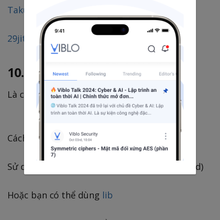
Taku Semba
29jitender
10. Tooltip
Là cái popup màu xanh như hình dưới
Cách làm
Sử dụng: Popupwindow (có sẵn trong Android)
Hoặc bạn có thể dùng
lib