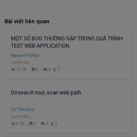
Bài viết liên quan
MỘT SỐ BUG THƯỜNG GẶP TRONG QUÁ TRÌNH
TEST WEB APPLICATION
NguyenThiHue
1 phút đọc
3
10.7K
5
0
Dirsearch tool, scan web path
Vũ Tiến Hòa
9 phút đọc
3
6.3K
4
0