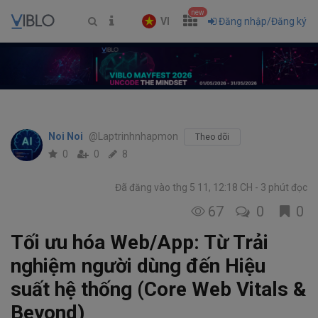
new
VI
Đăng nhập/Đăng ký
Noi Noi
@Laptrinhnhapmon
Theo dõi
0
0
8
Đã đăng vào thg 5 11, 12:18 CH
3 phút đọc
67
0
0
Tối ưu hóa Web/App: Từ Trải
nghiệm người dùng đến Hiệu
suất hệ thống (Core Web Vitals &
Beyond)