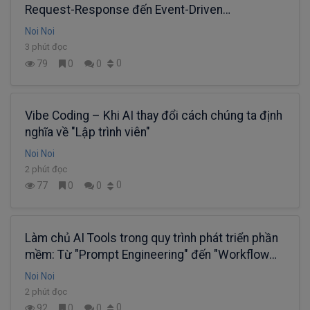
Request-Response đến Event-Driven
Architecture
Noi Noi
3 phút đọc
0
79
0
0
Vibe Coding – Khi AI thay đổi cách chúng ta định
nghĩa về "Lập trình viên"
Noi Noi
2 phút đọc
0
77
0
0
Làm chủ AI Tools trong quy trình phát triển phần
mềm: Từ "Prompt Engineering" đến "Workflow
Automation"
Noi Noi
2 phút đọc
0
92
0
0