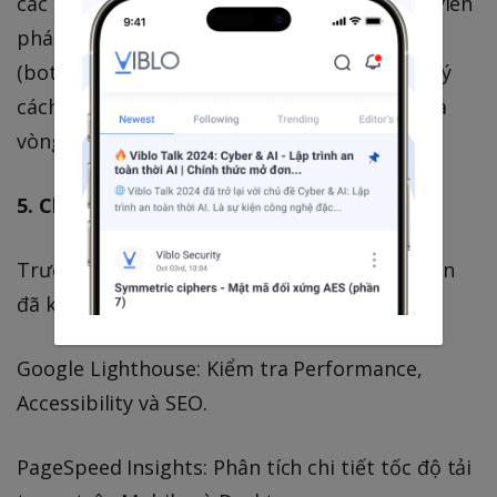
các giải pháp AI Agent có thể giúp lập trình viên
phát hiện các đoạn code gây thắt nút cổ chai
(bottleneck) một cách tự động. AI có thể gợi ý
cách cấu trúc lại hàm (refactor) để tối ưu hóa
vòng lặp và quản lý bộ nhớ tốt hơn.
5. Checklist kiểm tra hiệu suất nhanh
Trước khi Deploy sản phẩm, hãy đảm bảo bạn
đã kiểm tra qua các công cụ sau:
Google Lighthouse: Kiểm tra Performance,
Accessibility và SEO.
PageSpeed Insights: Phân tích chi tiết tốc độ tải