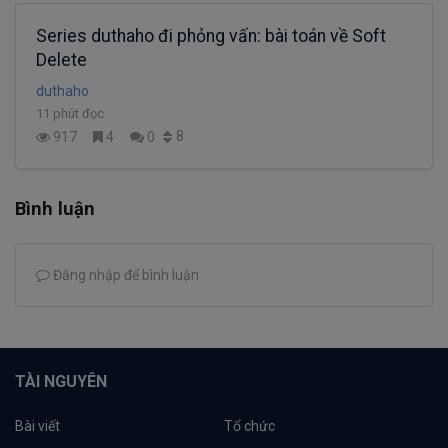
Series duthaho đi phỏng vấn: bài toán về Soft
Delete
duthaho
11 phút đọc
8
917
4
0
Bình luận
Đăng nhập để bình luận
TÀI NGUYÊN
Bài viết
Tổ chức