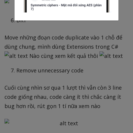
DRY
Move những đoạn code duplicate vào 1 chỗ để
dùng chung, mình dùng Extensions trong C#
Nào cùng xem kết quả thôi
Remove unnecessary code
Cuối cùng nhìn sơ qua 1 lượt thì vẫn còn 3 line
code giống nhau, code càng ít thì chắc càng ít
bug hơn rồi, rút gọn 1 tí nữa xem nào