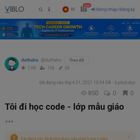
new
VI
Đăng nhập/Đăng ký
duthaho
@duthaho
Theo dõi
1.6K
106
26
Đã đăng vào thg 4 21, 2021 10:54 SA
6 phút đọc
850
0
0
Tôi đi học code - lớp mẫu giáo
Bài đăng này đã không được cập nhật trong 5 năm