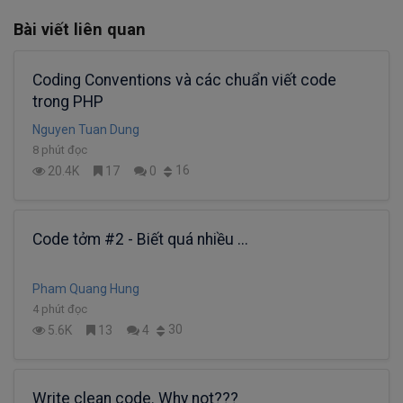
Bài viết liên quan
Coding Conventions và các chuẩn viết code
trong PHP
Nguyen Tuan Dung
8 phút đọc
16
20.4K
17
0
Code tởm #2 - Biết quá nhiều ...
Pham Quang Hung
4 phút đọc
30
5.6K
13
4
Write clean code. Why not???