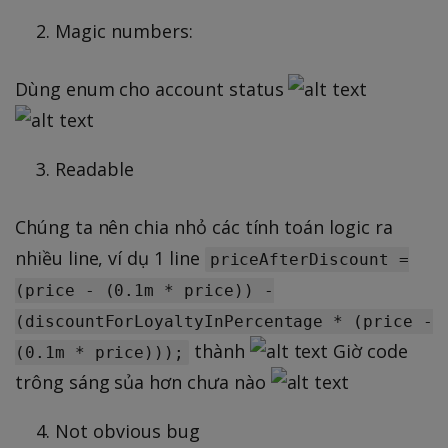
Magic numbers:
Dùng enum cho account status
Readable
Chúng ta nên chia nhỏ các tính toán logic ra
nhiều line, ví dụ 1 line
priceAfterDiscount =
(price - (0.1m * price)) -
(discountForLoyaltyInPercentage * (price -
thành
Giờ code
(0.1m * price)));
trông sáng sủa hơn chưa nào
Not obvious bug