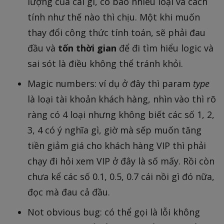
lượng của cái gì, có bao nhiêu loại và cách
tính như thế nào thì chịu. Một khi muốn
thay đổi công thức tính toán, sẽ phải đau
đầu và
tốn thời gian
để đi tìm hiểu logic và
sai sót là điều không thể tránh khỏi.
Magic numbers: ví dụ ở đây thì param
type
là loại tài khoản khách hàng, nhìn vào thì rõ
ràng có 4 loại nhưng không biết các số 1, 2,
3, 4 có ý nghĩa gì, giờ mà sếp muốn tăng
tiền giảm giá cho khách hàng VIP thì phải
chạy đi hỏi xem VIP ở đây là số mấy. Rồi còn
chưa kể các số 0.1, 0.5, 0.7 cái nồi gì đó nữa,
đọc mà đau cả đầu.
Not obvious bug: có thể gọi là lỗi không