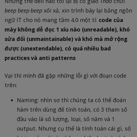
Nhưng thế dell nào tôi lại bị cô giáo
Thảo
chửi
beep beep beep
xối xả, xin trình bày lại bằng ngôn
ngữ IT cho nó mang tầm 4.0 một tí:
code của
mày không dễ đọc 1 xíu nào (unreadable), khó
sửa đổi (unmaintainable) và khó mà mở rộng
được (unextendable), có quá nhiều bad
practices và anti patterns
Vại thì mình đã gặp những lỗi gì với đoạn code
trên:
Naming: nhìn sơ thì chúng ta có thể đoán
hàm trên dùng để tính toán, có 3 tham số
đầu vào là số lượng, loại, số năm và 1
output. Nhưng cụ thể là tính toán cái gì, số