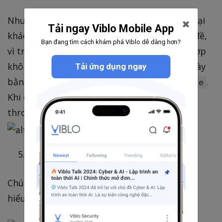
Như mình đã nói ở trên, khi thêm vào một loại
Tải ngay Viblo Mobile App
khách hàng mới thì hàm
có vấn đề,
Calculate
Bạn đang tìm cách khám phá Viblo dễ dàng hơn?
vì trước đó mình không handle các trường hợp
không mong muốn. Mình giải quyết vấn đề này
Tải ứng dụng ngay
bằng cách thêm
trong
.
default
switch case
Khi có 1 loại khách hàng mới thêm vào thì sẽ
throw exception (vì mình thích thế
)
Using constants
Chúng ta vẫn còn những con số vô cùng khó
hiểu, mình sẽ đưa chúng vào Constants