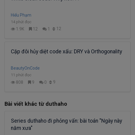
Hiếu Phạm
14 phút đọc
12
1.9K
12
1
Cặp đôi hủy diệt code xấu: DRY và Orthogonality
BeautyOnCode
11 phút đọc
9
808
9
0
Bài viết khác từ duthaho
Series duthaho đi phỏng vấn: bài toán "Ngày này
năm xưa"