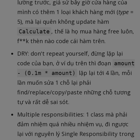
lường trước, giả sử bây giờ cửa hàng của
mình có thêm 1 loại khách hàng mới (
type
=
5), mà lại quên không update hàm
, thế là họ mua hàng free luôn,
Calculate
f**k thèn nào code cái hàm trên.
DRY: don't repeat yourself, đừng lặp lại
code của bạn, ở ví dụ trên thì đoạn
amount
lặp lại tới 4 lần, mỗi
- (0.1m * amount)
lần muốn sửa 1 chỗ lại phải
find/replace/copy/paste những chỗ tương
tự và rất dễ sai sót.
Multiple responsibilities: 1 class mà phải
đảm nhiệm quá nhiều nhiệm vụ, đi ngược
lại với nguyên lý Single Responsibility trong