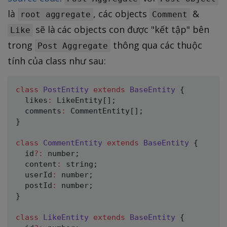
là
, các objects
&
root aggregate
Comment
sẽ là các objects con được "kết tập" bên
Like
trong
thông qua các thuộc
Post Aggregate
tính của class như sau:
class
PostEntity
extends
BaseEntity
{
  likes
:
 LikeEntity
[
]
;
  comments
:
 CommentEntity
[
]
;
}
class
CommentEntity
extends
BaseEntity
{
  id
?
:
number
;
  content
:
string
;
  userId
:
number
;
  postId
:
number
;
}
class
LikeEntity
extends
BaseEntity
{