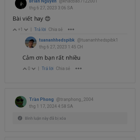
Brian Nguyen
@khacbao7122001
thg 6 27, 2023 3:06 SA
Bài viết hay 😍
+1
|
Trả lời
Chia sẻ
tuananhhedspibk
@tuananhhedspibk1
thg 6 27, 2023 1:45 CH
Cảm ơn bạn rất nhiều
0
|
Trả lời
Chia sẻ
Trần Phong
@tranphong_2004
thg 1 17, 2024 4:58 SA
Bình luận này đã bị xóa