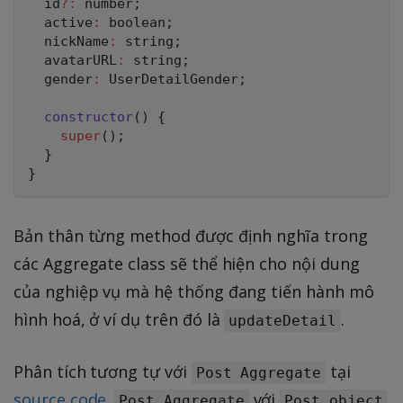
  id
?
:
number
;
  active
:
boolean
;
  nickName
:
string
;
  avatarURL
:
string
;
  gender
:
 UserDetailGender
;
constructor
(
)
{
super
(
)
;
}
}
Bản thân từng method được định nghĩa trong
các Aggregate class sẽ thể hiện cho nội dung
của nghiệp vụ mà hệ thống đang tiến hành mô
hình hoá, ở ví dụ trên đó là
.
updateDetail
Phân tích tương tự với
tại
Post Aggregate
source code
.
với
Post Aggregate
Post object