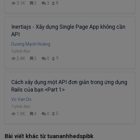
8
3.1K
5
3
Inertiajs - Xây dựng Single Page App không cần
API
Dương Mạnh Hoàng
5 phút đọc
9
2.4K
5
0
Cách xây dụng một API đơn giản trong ứng dụng
Rails của bạn <Part 1>
Vo Van Do
7 phút đọc
0
1.0K
4
0
Bài viết khác từ tuananhhedspibk