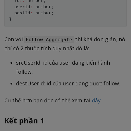
  id
?
:
number
;
  userId
:
number
;
  postId
:
number
;
}
Còn với
thì khá đơn giản, nó
Follow Aggregate
chỉ có 2 thuộc tính duy nhất đó là:
srcUserId: id của user đang tiến hành
follow.
destUserId: id của user đang được follow.
Cụ thể hơn bạn đọc có thể xem tại
đây
Kết phần 1