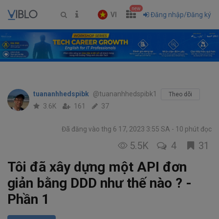
new
VI
Đăng nhập/Đăng ký
tuananhhedspibk
@tuananhhedspibk1
Theo dõi
3.6K
161
37
Đã đăng vào thg 6 17, 2023 3:55 SA
10 phút đọc
5.5K
4
31
Tôi đã xây dựng một API đơn
giản bằng DDD như thế nào ? -
Phần 1