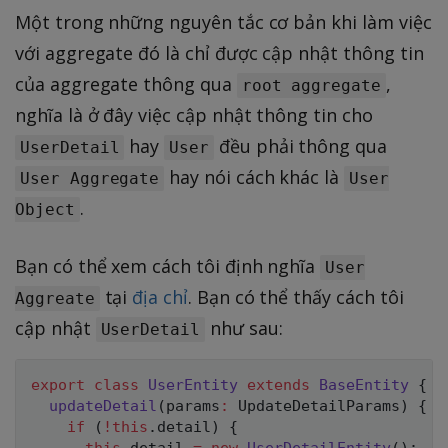
Một trong những nguyên tắc cơ bản khi làm việc
với aggregate đó là chỉ được cập nhật thông tin
của aggregate thông qua
,
root aggregate
nghĩa là ở đây việc cập nhật thông tin cho
hay
đều phải thông qua
UserDetail
User
hay nói cách khác là
User Aggregate
User
.
Object
Bạn có thể xem cách tôi định nghĩa
User
tại
địa chỉ
. Bạn có thể thấy cách tôi
Aggreate
cập nhật
như sau:
UserDetail
export
class
UserEntity
extends
BaseEntity
{
updateDetail
(
params
:
 UpdateDetailParams
)
{
if
(
!
this
.
detail
)
{