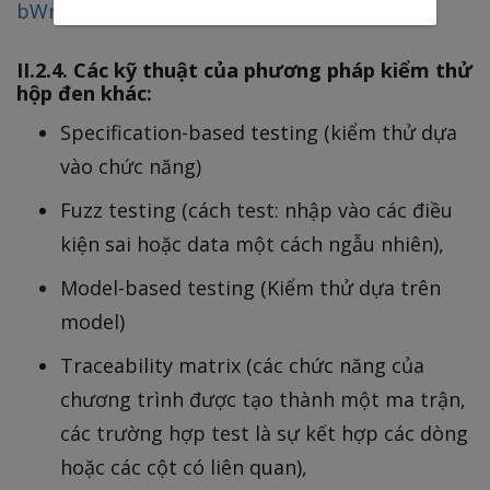
bWrZnpnr5xw
II.2.4. Các kỹ thuật của phương pháp kiểm thử
hộp đen khác:
Specification-based testing (kiểm thử dựa
vào chức năng)
Fuzz testing (cách test: nhập vào các điều
kiện sai hoặc data một cách ngẫu nhiên),
Model-based testing (Kiểm thử dựa trên
model)
Traceability matrix (các chức năng của
chương trình được tạo thành một ma trận,
các trường hợp test là sự kết hợp các dòng
hoặc các cột có liên quan),