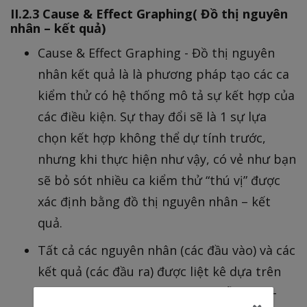
II.2.3 Cause & Effect Graphing( Đồ thị nguyên
nhân – kết quả)
Cause & Effect Graphing - Đồ thị nguyên
nhân kết quả là là phương pháp tạo các ca
kiểm thử có hệ thống mô tả sự kết hợp của
các điều kiện. Sự thay đổi sẽ là 1 sự lựa
chọn kết hợp không thể dự tính trước,
nhưng khi thực hiện như vậy, có vẻ như bạn
sẽ bỏ sót nhiều ca kiểm thử “thú vị” được
xác định bằng đồ thị nguyên nhân – kết
quả.
Tất cả các nguyên nhân (các đầu vào) và các
kết quả (các đầu ra) được liệt kê dựa trên
đặc tả và được định danh cho mỗi nhân -