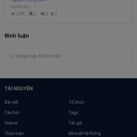
4 phút đọc
2
2.9K
2
0
Bình luận
Đăng nhập để bình luận
TÀI NGUYÊN
Bài viết
Tổ chức
Câu hỏi
Tags
Videos
Tác giả
Thảo luận
Đề xuất hệ thống