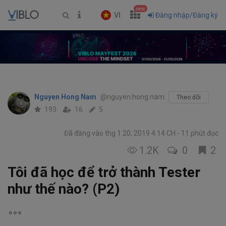
new
VI
Đăng nhập/Đăng ký
Nguyen Hong Nam
@nguyen.hong.nam
Theo dõi
193
16
5
Đã đăng vào thg 1 20, 2019 4:14 CH
11 phút đọc
1.2K
0
2
Tôi đã học để trở thành Tester
như thế nào? (P2)