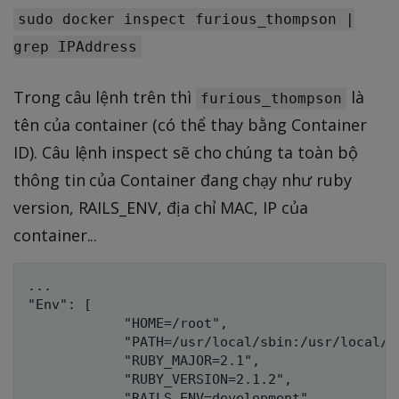
sudo docker inspect furious_thompson |
grep IPAddress
Trong câu lệnh trên thì
là
furious_thompson
tên của container (có thể thay bằng Container
ID). Câu lệnh inspect sẽ cho chúng ta toàn bộ
thông tin của Container đang chạy như ruby
version, RAILS_ENV, địa chỉ MAC, IP của
container...
...

"Env": [

            "HOME=/root",

            "PATH=/usr/local/sbin:/usr/local/b
            "RUBY_MAJOR=2.1",

            "RUBY_VERSION=2.1.2",

            "RAILS_ENV=development"
