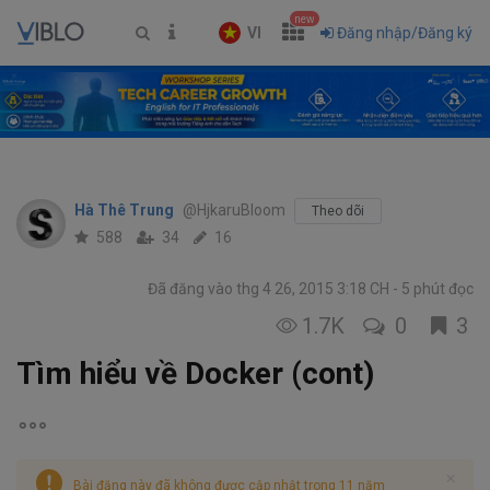
new
VI
Đăng nhập/Đăng ký
Hà Thê Trung
@HjkaruBloom
Theo dõi
588
34
16
Đã đăng vào thg 4 26, 2015 3:18 CH
5 phút đọc
1.7K
0
3
Tìm hiểu về Docker (cont)
Bài đăng này đã không được cập nhật trong 11 năm