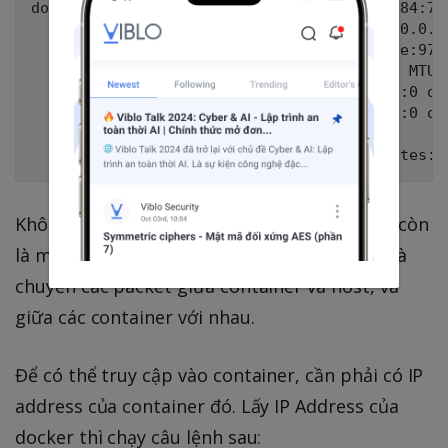
docker0   Link encap:Ethernet  HWaddr 56:84:7a:
          inet addr:172.17.42.1  Bcast:0.0.0.0 
          inet6 addr: fe80::5484:7aff:fefe:9799
          UP BROADCAST RUNNING MULTICAST  MTU:1
          RX packets:246 errors:0 dropped:0 ove
          TX packets:240 errors:0 dropped:0 ove
          collisions:0 txqueuelen:0

Không chỉ là một virtual interface,
còn
docker0
là một virtual Ethernet bridge với nhiệm vụ là
chuyển các packet giữa container và host, và
giữa các container với nhau.
Để có thể truy cập vào container, cần phải có IP
address của container đó. Lấy IP Address của
docker thì chạy câu lệnh sau: