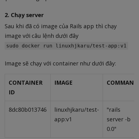
2. Chạy server
Sau khi đã có image của Rails app thì chạy
image với câu lệnh dưới đây
sudo docker run linuxhjkaru/test-app:v1
Image sẽ chạy với container như dưới đây:
CONTAINER
IMAGE
COMMAND
ID
8dc80b013746
linuxhjkaru/test-
"rails
app:v1
server -b
0.0"