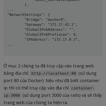
        ],

...

"NetworkSettings": {

        "Bridge": "docker0",

        "Gateway": "172.17.42.1",

        "GlobalIPv6Address": "",

        "GlobalIPv6PrefixLen": 0,

        "IPAddress": "172.17.0.3",

...

Ở mục 2 chúng ta đã truy cập vào trang web
bằng địa chỉ:
(sử dụng
http://localhost:80
port 80 của Docker). Nếu như đã biết container
ip thì có thể truy cập vào địa chỉ
container-
(sử dụng port 3000 của rails) và sẽ thấy
ip:3000
trang web của chúng ta hiện ra.