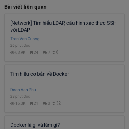
Bài viết liên quan
[Network] Tìm hiểu LDAP, cấu hình xác thực SSH
với LDAP
Tran Van Cuong
26 phút đọc
8
63.9K
24
7
Tìm hiểu cơ bản về Docker
Doan Van Phu
28 phút đọc
32
16.3K
21
0
Docker là gì và làm gì?