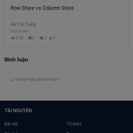
Row Store vs Column Store
Hà Thê Trung
8 phút đọc
9
4.9K
6
1
Bình luận
Đăng nhập để bình luận
TÀI NGUYÊN
Bài viết
Tổ chức