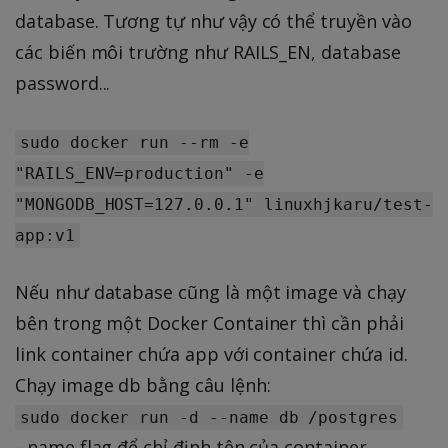
database. Tương tự như vậy có thể truyền vào
các biến môi trường như RAILS_EN, database
password...
sudo docker run --rm -e
"RAILS_ENV=production" -e
"MONGODB_HOST=127.0.0.1" linuxhjkaru/test-
app:v1
Nếu như database cũng là một image và chạy
bên trong một Docker Container thì cần phải
link container chứa app với container chứa id.
Chạy image db bằng câu lệnh:
sudo docker run -d --name db /postgres
--name flag để chỉ định tên của container.