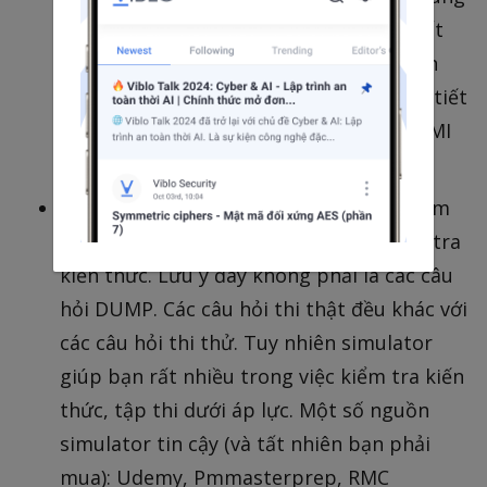
cấp khi đăng ký. Tuy nhiên để không mất
thời gian bạn cần chuẩn bị các thông tin
như thông tin tham khảo, thông tin chi tiết
các khóa học.. để có thể cung cấp cho PMI
khi có yêu cầu.
Nên thử qua các bài thi giả lập PMP Exam
simulator để biết hình thức thi và kiểm tra
kiến thức. Lưu ý đây không phải là các câu
hỏi DUMP. Các câu hỏi thi thật đều khác với
các câu hỏi thi thử. Tuy nhiên simulator
giúp bạn rất nhiều trong việc kiểm tra kiến
thức, tập thi dưới áp lực. Một số nguồn
simulator tin cậy (và tất nhiên bạn phải
mua): Udemy, Pmmasterprep, RMC