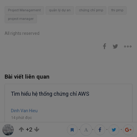
Project Management
quản lý dự an
chứng chỉ pmp
thi pmp
project manager
All rights reserved
Bài viết liên quan
Tìm hiểu hệ thống chứng chỉ AWS
Dinh Van Hieu
14 phút đọc
22
35.6K
17
3
+2
•
•
•
•