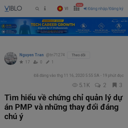
new
VI
Đăng nhập/Đăng ký
Nguyen Tran
@tn71274
Theo dõi
17
0
1
Đã đăng vào thg 11 16, 2020 5:55 SA
19 phút đọc
5.1K
2
3
Tìm hiểu về chứng chỉ quản lý dự
án PMP và những thay đổi đáng
chú ý