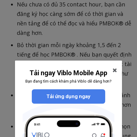
Nếu chưa có đủ 35 contact hour, bạn cần
đăng ký học càng sớm để có thời gian và
nền tảng để có thể đọc và hiểu PMBOK® dễ
dàng hơn.
Bỏ thời gian mỗi ngày khoảng 1,5 đến 2
tiếng để học PMBOK® . Nếu bạn quyết định
dùng cả PMP exam Prep của Rita thì đọc tài
Tải ngay Viblo Mobile App
liệu này trước và tham khảo PMBOK® như
Bạn đang tìm cách khám phá Viblo dễ dàng hơn?
đã nói ở trên.
Nên đọc tài liệu ít nhất 2 lần. Bạn nên đánh
Tải ứng dụng ngay
dấu những chỗ cần xem lại để hiệu quả hơn
trong lần đọc tiếp theo.
Chỉ có khoảng 5-10% candidates được chọn
kiểm để kiểm tra (audit) các thông tin cung