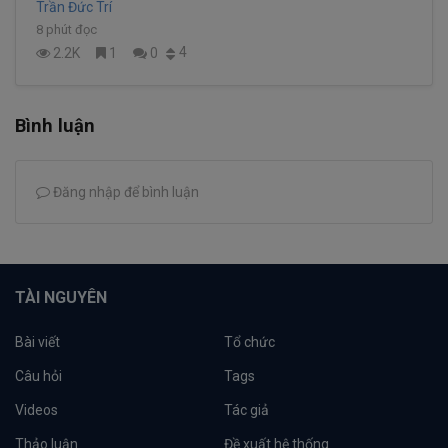
Trần Đức Trí
8 phút đọc
4
2.2K
1
0
Bình luận
Đăng nhập để bình luận
TÀI NGUYÊN
Bài viết
Tổ chức
Câu hỏi
Tags
Videos
Tác giả
Thảo luận
Đề xuất hệ thống