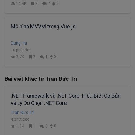
3
14.9K
3
7
Mô hình MVVM trong Vue.js
Dung Ha
10 phút đọc
3
3.7K
2
1
Bài viết khác từ Trần Đức Trí
.NET Framework và .NET Core: Hiểu Biết Cơ Bản
và Lý Do Chọn .NET Core
Trần Đức Trí
4 phút đọc
0
1.4K
1
0