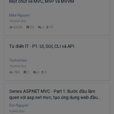
Một chút về MVC, MVP và MVVM
Mike Nguyen
10 phút đọc
41
43.6K
29
1
Từ điển IT - P1: UI, GUI, CLI và API
Techomies
13 phút đọc
5
784
3
4
Series ASP.NET MVC - Part 1: Bước đầu làm
quen với asp.net mvc, tạo ứng dụng web đầu
tiên.
Don Nguyen
9 phút đọc