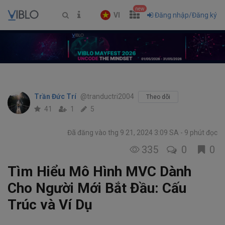
new
VI
Đăng nhập/Đăng ký
Trần Đức Trí
@tranductri2004
Theo dõi
41
1
5
Đã đăng vào thg 9 21, 2024 3:09 SA
9 phút đọc
335
0
0
Tìm Hiểu Mô Hình MVC Dành
Cho Người Mới Bắt Đầu: Cấu
Trúc và Ví Dụ