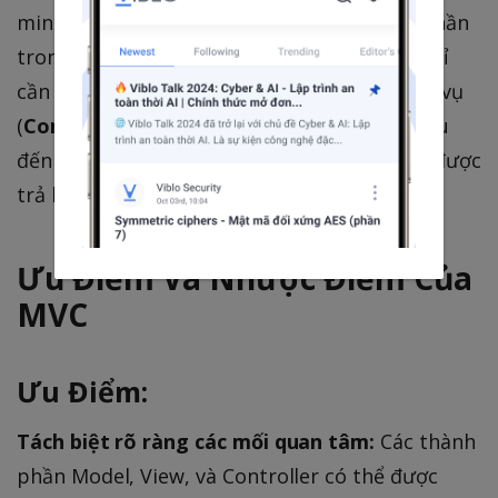
minh họa rõ ràng cách thức mà các thành phần
trong MVC tương tác với nhau: bạn (
View
) chỉ
cần yêu cầu món ăn (tương tác), người phục vụ
(
Controller
) chịu trách nhiệm chuyển yêu cầu
đến đầu bếp (
Model
), và cuối cùng, món ăn được
trả lại cho bạn.
Ưu Điểm Và Nhược Điểm Của
MVC
Ưu Điểm:
Tách biệt rõ ràng các mối quan tâm:
Các thành
phần Model, View, và Controller có thể được