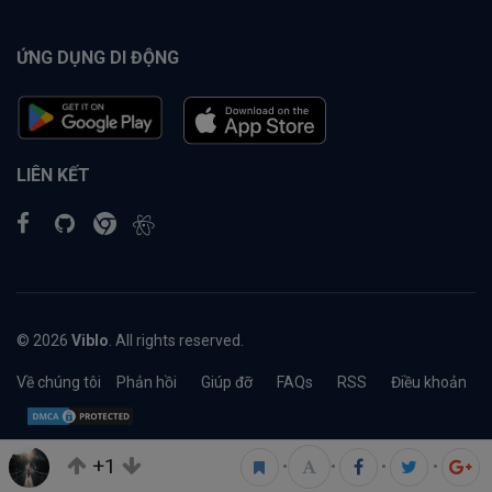
ỨNG DỤNG DI ĐỘNG
LIÊN KẾT
© 2026
Viblo
. All rights reserved.
Về chúng tôi
Phản hồi
Giúp đỡ
FAQs
RSS
Điều khoản
+1
•
•
•
•