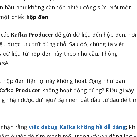
ạn hầu như không cần tốn nhiều công sức. Nói một
 một chiếc
hộp đen
.
t các
Kafka Producer
để gửi dữ liệu đến hộp đen, nơi
ệu được lưu trữ đúng chỗ. Sau đó, chúng ta viết
y dữ liệu từ hộp đen này theo nhu cầu. Thông
 sẻ.
ếc hộp đen tiện lợi này không hoạt động như bạn
Kafka Producer
không hoạt động đúng? Điều gì xảy
g nhận được dữ liệu? Bạn nên bắt đầu từ đâu để tì
a nhận rằng
việc debug Kafka không hề dễ dàng
; khi
nằm ở việc dò tìm manh mối trong vô vàn dòng log v