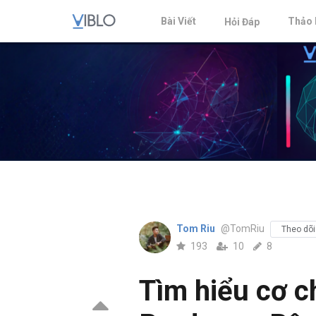
Bài Viết
Thảo 
Hỏi Đáp
Tom Riu
@TomRiu
Theo dõi
193
10
8
Tìm hiểu cơ c