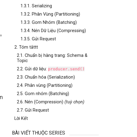
1.3.1. Serializing
1.3.2. Phân Vùng (Partitioning)
1.3.3. Gom Nhóm (Batching)
1.3.4. Nén Dữ Liệu (Compressing)
1.3.5. Gửi Request
2. Tóm tắttt
2.1. Chuẩn bị hàng trang: Schema &
Topic
2.2. Gửi dữ liệu:
producer.send()
2.3. Chuẩn hóa (Serialization)
2.4. Phân vùng (Partitioning)
2.5. Gom nhóm (Batching)
ện
2.6. Nén (Compression)
(tuỳ chọn)
2.7. Gửi Request
Lời Kết
BÀI VIẾT THUỘC SERIES