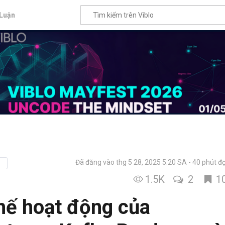
Luận
Đã đăng vào thg 5 28, 2025 5:20 SA
40 phút đ
1.5K
2
1
hế hoạt động của