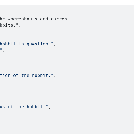
he whereabouts and current   

bbits."
,
hobbit in question."
,
"
,
tion of the hobbit."
,
us of the hobbit."
,