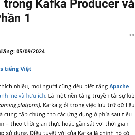
 trong Kafka Producer và
hần 1
 đăng: 05/09/2024
es tiếng Việt
 thích nhiều, mọi người cũng đều biết rằng
Apache
nh mẽ và hữu ích
. Là một nền tảng truyền tải sự ki
reaming platform)
, Kafka giỏi trong việc lưu trữ dữ liệu
 và cung cấp chúng cho các ứng dụng ở phía sau tiêu
in – theo thời gian thực hoặc gần sát với thời gian
p sử dụng. Điều tuyệt vời của Kafka là chính nó có