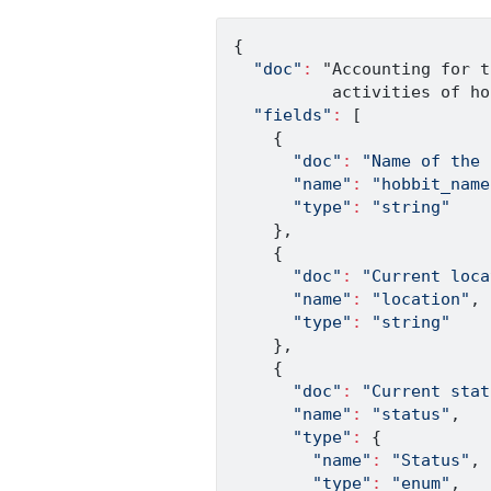
{
"doc"
:
 "Accounting for t
          activities of ho
"fields"
:
[
{
"doc"
:
"Name of the 
"name"
:
"hobbit_name
"type"
:
"string"
}
,
{
"doc"
:
"Current loca
"name"
:
"location"
,
"type"
:
"string"
}
,
{
"doc"
:
"Current stat
"name"
:
"status"
,
"type"
:
{
"name"
:
"Status"
,
"type"
:
"enum"
,