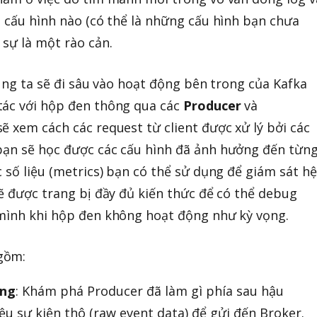
ố cấu hình nào (có thể là những cấu hình bạn chưa
 sự là một rào cản.
húng ta sẽ đi sâu vào hoạt động bên trong của Kafka
tác với hộp đen thông qua các
Producer
và
sẽ xem cách các request từ client được xử lý bởi các
 bạn sẽ học được các cấu hình đã ảnh hưởng đến từn
 số liệu (metrics) bạn có thể sử dụng để giám sát hệ
sẽ được trang bị đầy đủ kiến thức để có thể debug
 mình khi hộp đen không hoạt động như kỳ vọng.
gồm:
ộng
: Khám phá Producer đã làm gì phía sau hậu
ệu sự kiện thô (raw event data) để gửi đến Broker.