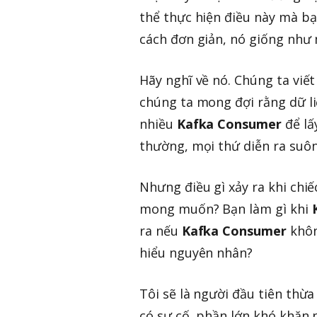
thể thực hiện điều này mà b
cách đơn giản, nó giống như
Hãy nghĩ về nó. Chúng ta viế
chúng ta mong đợi rằng dữ li
nhiều
Kafka Consumer
để lấ
thường, mọi thứ diễn ra suôn
Nhưng điều gì xảy ra khi chi
mong muốn? Bạn làm gì khi
ra nếu
Kafka Consumer
khôn
hiểu nguyên nhân?
Tôi sẽ là người đầu tiên thừ
có sự cố, phần lớn khó khăn 