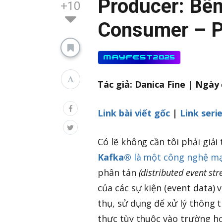
Producer: Bên
+10
Consumer – P
MAYFEST2025
Tác giả: Danica Fine | Ngày
Link bài viết gốc
|
Link seri
Có lẽ không cần tôi phải giải
Kafka®
là một công nghệ mạ
phân tán
(distributed event st
của các sự kiện (event data)
thụ, sử dụng để xử lý thông t
thực tùy thuộc vào trường hợ