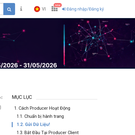
new
VI
Đăng nhập/Đăng ký
MỤC LỤC
ọc
0
1. Cách Producer Hoạt Động
1.1. Chuẩn bị hành trang
1.2. Gửi Dữ Liệu!
1.3. Bắt Đầu Tại Producer Client