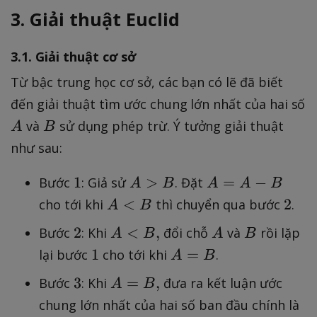
B
3. Giải thuật Euclid
))
3.1. Giải thuật cơ sở
Từ bậc trung học cơ sở, các bạn có lẽ đã biết
đến giải thuật tìm ước chung lớn nhất của hai số
A
B
và
sử dụng phép trừ. Ý tưởng giải thuật
A
B
như sau:
1
A
A
1
>
=
−
Bước
: Giả sử
. Đặt
A
B
A
A
B
>
=
A
2
<
2
cho tới khi
thì chuyển qua bước
.
A
B
B
A
<
2
A
A
B
2
<
,
Bước
: Khi
đổi chỗ
và
rồi lặp
A
B
A
B
-
B
<
1
A
1
=
B
lại bước
cho tới khi
.
A
B
B
=
3
A
3
=
,
Bước
: Khi
đưa ra kết luận ước
A
B
,
B
=
A
chung lớn nhất của hai số ban đầu chính là