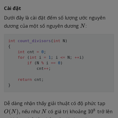
Cài đặt
Dưới đây là cài đặt đếm số lượng ước nguyên
N
dương của một số nguyên dương
:
N
int
count_divisors
(
int
 N
)
{
int
 cnt 
=
0
;
for
(
int
 i 
=
1
;
 i 
<=
 N
;
++
i
)
if
(
N 
%
 i 
==
0
)
            cnt
++
;
return
 cnt
;
}
O
Dễ dàng nhận thấy giải thuật có độ phức tạp
(
N
1
8
(
)
,
1
0
nếu như
có giá trị khoảng
trở lên
O
N
N
N
0