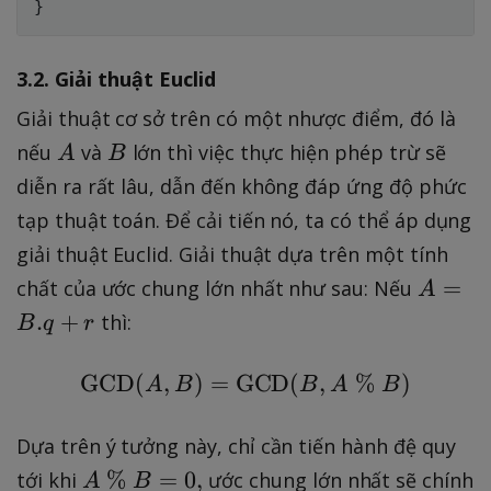
}
3.2. Giải thuật Euclid
Giải thuật cơ sở trên có một nhược điểm, đó là
A
B
nếu
và
lớn thì việc thực hiện phép trừ sẽ
A
B
diễn ra rất lâu, dẫn đến không đáp ứng độ phức
tạp thuật toán. Để cải tiến nó, ta có thể áp dụng
giải thuật Euclid. Giải thuật dựa trên một tính
A
=
chất của ước chung lớn nhất như sau: Nếu
A
=
.
+
thì:
B
q
r
B
.
GCD
(
,
)
=
GCD
\text{GCD}(A,B)=\te
(
,
%
)
A
B
B
A
B
q
+
Dựa trên ý tưởng này, chỉ cần tiến hành đệ quy
r
A
%
=
0
,
tới khi
ước chung lớn nhất sẽ chính
A
B