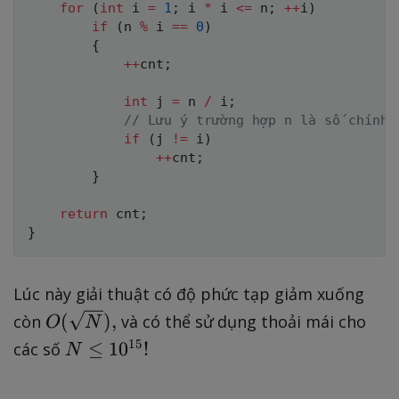
},
for
(
int
 i 
=
1
;
 i 
*
 i 
<=
 n
;
++
i
)
if
(
n 
%
 i 
==
0
)
{
++
cnt
;
int
 j 
=
 n 
/
 i
;
// Lưu ý trường hợp n là số chính 
if
(
j 
!=
 i
)
++
cnt
;
}
return
 cnt
;
}
Lúc này giải thuật có độ phức tạp giảm xuống
O
(
)
,
còn
và có thể sử dụng thoải mái cho
O
N
(
N
15
≤
1
0
!
các số
N
\
\l
s
e