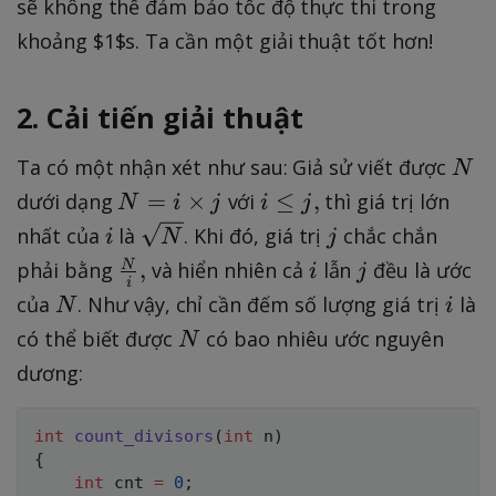
sẽ không thể đảm bảo tốc độ thực thi trong
),
^
khoảng $1$s. Ta cần một giải thuật tốt hơn!
8
2. Cải tiến giải thuật
N
Ta có một nhận xét như sau: Giả sử viết được
N
N
i
=
×
≤
,
dưới dạng
với
thì giá trị lớn
N
i
j
i
j
=
\
i
\
j
nhất của
là
. Khi đó, giá trị
chắc chắn
i
N
j
i
l
s
\
i
j
,
N
phải bằng
và hiển nhiên cả
lẫn
đều là ước
i
j
\
e
i
q
fr
N
i
của
. Như vậy, chỉ cần đếm số lượng giá trị
là
N
i
ti
j
r
a
N
có thể biết được
có bao nhiêu ước nguyên
m
N
,
t
c
e
dương:
{
{
s
N
N
j
}
int
count_divisors
}
(
int
 n
)
{
{i
int
 cnt 
=
0
;