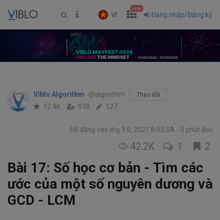
new
VI
Đăng nhập/Đăng ký
Viblo Algorithm
@algorithm
Theo dõi
12.4K
938
127
Đã đăng vào thg 9 6, 2021 8:03 SA
5 phút đọc
42.2K
1
2
Bài 17: Số học cơ bản - Tìm các
ước của một số nguyên dương và
GCD - LCM