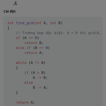
B
.
A
,
Cài đặt
int
find_gcd
(
int
 A
,
int
 B
)
{
// Trường hợp đặc biệt: A = 0 thì gcd(A, B
if
(
A 
==
0
)
return
 B
;
else
if
(
B 
==
0
)
return
 A
;
while
(
A 
!=
 B
)
{
if
(
A 
>
 B
)
            A 
-=
 B
;
else
            B 
-=
 A
;
}
return
 A
;