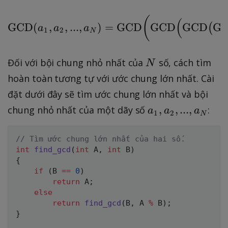
x
_
{
t
N
(
\text{GCD}(a_1, a_2,.
(
G
{
GCD
(
,
,
...
,
)
=
GCD
GCD
GCD
G
(
a
a
a
1
2
N
C
G
D
C
N
Đối với bội chung nhỏ nhất của
số, cách tìm
}
N
D
hoàn toàn tương tự với ước chung lớn nhất. Cài
}
đặt dưới đây sẽ tìm ước chung lớn nhất và bội
a
,
,
...
,
chung nhỏ nhất của một dãy số
:
a
a
a
1
2
N
_
1,
// Tìm ước chung lớn nhất của hai số.
a
int
find_gcd
(
int
 A
,
int
 B
)
_
{
if
(
B 
==
0
)
2,
return
 A
;
..
else
.,
return
find_gcd
(
B
,
 A 
%
 B
)
;
a
}