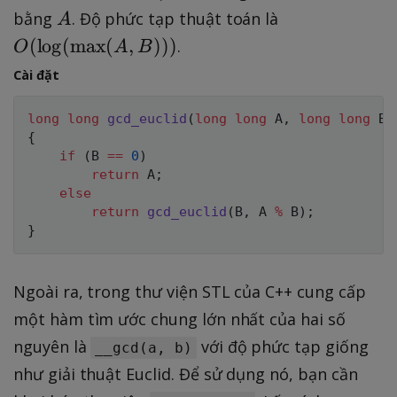
\
A
O
bằng
. Độ phức tạp thuật toán là
A
\
(
(
lo
g
(
max
(
,
)))
.
O
A
B
%
\l
Cài đặt
\
o
B
g
long
long
gcd_euclid
(
long
long
 A
,
long
long
 B
)
=
(
{
0,
\
if
(
B 
==
0
)
t
return
 A
;
else
e
return
gcd_euclid
(
B
,
 A 
%
 B
)
;
x
}
t
{
Ngoài ra, trong thư viện STL của C++ cung cấp
m
a
một hàm tìm ước chung lớn nhất của hai số
x
nguyên là
với độ phức tạp giống
__gcd(a, b)
}
như giải thuật Euclid. Để sử dụng nó, bạn cần
⁡(