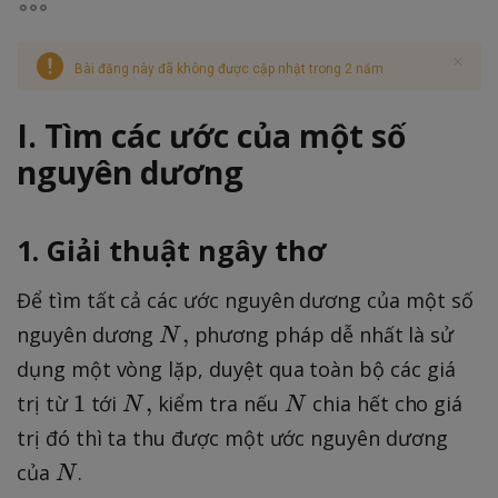
Bài đăng này đã không được cập nhật trong 2 năm
I. Tìm các ước của một số
nguyên dương
1. Giải thuật ngây thơ
Để tìm tất cả các ước nguyên dương của một số
N
,
nguyên dương
phương pháp dễ nhất là sử
N
,
dụng một vòng lặp, duyệt qua toàn bộ các giá
1
N
N
1
,
trị từ
tới
kiểm tra nếu
chia hết cho giá
N
N
,
trị đó thì ta thu được một ước nguyên dương
N
của
.
N