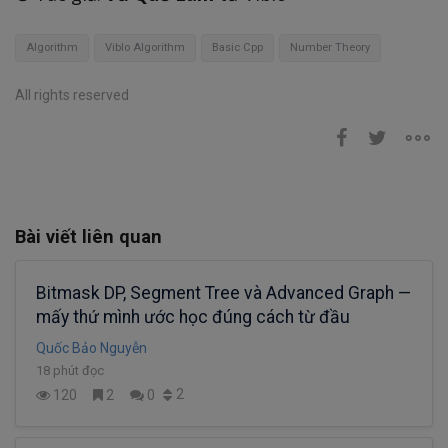
Algorithm
Viblo Algorithm
Basic Cpp
Number Theory
All rights reserved
Bài viết liên quan
Bitmask DP, Segment Tree và Advanced Graph —
mấy thứ mình ước học đúng cách từ đầu
Quốc Bảo Nguyễn
18 phút đọc
2
120
2
0