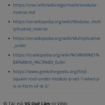
https://vnoi.info/wiki/algo/math/modular-
inverse.md
https://en.wikipedia.org/wiki/Modular_mult
iplicative_inverse
https://en.wikipedia.org/wiki/Multiplicative
_order
https://vi.wikipedia.org/wiki/%C4%90%E1%
BB%8Bnh_l%C3%BD_Euler
https://www.geeksforgeeks.org/find-
square-root-under-modulo-p-set-1-when-p-
is-in-form-of-4i-3/
©️ Tác giả:
Vũ Quế Lâm
từ Viblo