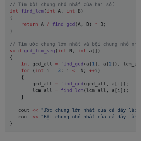
_
// Tìm bội chung nhỏ nhất của hai số.
N
int
find_lcm
(
int
 A
,
int
 B
)
{
return
 A 
/
find_gcd
(
A
,
 B
)
*
 B
;
}
// Tìm ước chung lớn nhất và bội chung nhỏ nhấ
void
gcd_lcm_seq
(
int
 N
,
int
 a
[
]
)
{
int
 gcd_all 
=
find_gcd
(
a
[
1
]
,
 a
[
2
]
)
,
 lcm_al
for
(
int
 i 
=
3
;
 i 
<=
 N
;
++
i
)
{
        gcd_all 
=
find_gcd
(
gcd_all
,
 a
[
i
]
)
;
        lcm_all 
=
find_lcm
(
lcm_all
,
 a
[
i
]
)
;
}
   cout 
<<
"Ước chung lớn nhất của cả dãy là: 
   cout 
<<
"Bội chung nhỏ nhất của cả dãy là: 
}