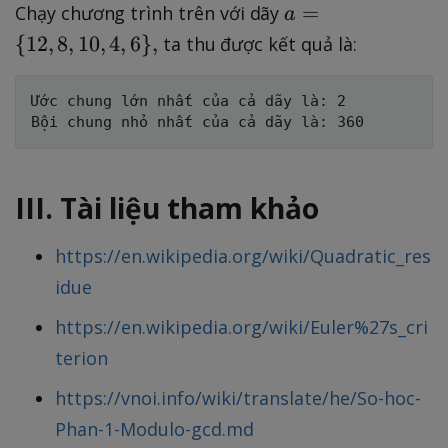
a
=
Chạy chương trình trên với dãy
a
=
{
12
,
8
,
10
,
4
,
6
}
,
ta thu được kết quả là:
\
{
Ước chung lớn nhất của cả dãy là: 2

1
2,
8,
1
III. Tài liệu tham khảo
0,
4,
https://en.wikipedia.org/wiki/Quadratic_res
6
idue
\
},
https://en.wikipedia.org/wiki/Euler%27s_cri
terion
https://vnoi.info/wiki/translate/he/So-hoc-
Phan-1-Modulo-gcd.md