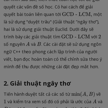
t{
}
quyết các vấn đề số học. Có hai cách để giải
G
\t
GCD - LCM
,
quyết bài toán liên quan tới
một
C
e
D
là sử dụng "duyệt trâu" (Giải thuật “ngây thơ”),
x
-
hai là sử dụng giải thuật Euclid. Dưới đây sẽ
t{
L
\t
2
GCD - LCM
2
trình bày các giải thuật tìm
với
G
C
e
A
B
số nguyên
và
. Các cài đặt sẽ sử dụng ngôn
A
B
C
M
x
D
ngữ C++ theo phong cách lập trình của người
}
t{
-
viết, bạn đọc hoàn toàn có thể chỉnh sửa theo ý
G
L
mình để thu được những cài đặt đẹp mắt hơn.
C
C
D
M
-
2. Giải thuật ngây thơ
},
L
C
\
1
min
(
,
)
Tiến hành duyệt tất cả các số từ
về
A
B
M
t
A
B
1
và kiểm tra xem số đó có phải là ước của
và
A
}
e