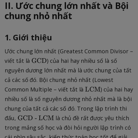
II. Ước chung lớn nhất và Bội
q
1
r
chung nhỏ nhất
0
t
^
{
{
1. Giới thiệu
N
1
}
5
Ước chung lớn nhất (Greatest Common Divisor –
),
}!
\
GCD
viết tắt là
) của hai hay nhiều số là số
t
nguyên dương lớn nhất mà là ước chung của tất
e
cả các số đó. Bội chung nhỏ nhất (Lowest
x
\t
LCM
Common Multiple – viết tắt là
) của hai hay
t
e
nhiều số là số nguyên dương nhỏ nhất mà là bội
{
x
G
chung của tất cả các số đó. Trong lập trình thi
t{
C
\t
GCD - LCM
đấu,
là chủ đề rất được yêu thích
L
D
e
trong mảng số học và đòi hỏi người lập trình có
C
}
x
M
cái nhìn sâu sắc, kiến thức toán học tốt để giải