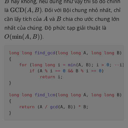
hay không, nếu đúng như vậy thì số đó chính
B
x
\
GCD
(
,
)
là
. Đối với Bội chung nhỏ nhất, chỉ
A
B
t
t
A
B
cần lấy tích của
và
chia cho ước chung lớn
A
B
{
e
O
m
nhất của chúng. Độ phức tạp giải thuật là
x
(
in
(
min
(
,
))
.
O
A
B
t
\
}
{
t
⁡(
long
G
long
find_gcd
(
long
long
 A
,
long
long
 B
)
e
A
{
C
x
,
for
(
long
long
 i 
=
min
(
A
,
 B
)
;
 i 
>
0
;
--
i
)
D
t
if
(
A 
%
 i 
==
0
&&
 B 
%
 i 
B
==
0
)
}
return
 i
;
{
)
(
}
m
A
in
long
long
find_lcm
(
long
long
 A
,
long
long
 B
)
,
}
{
B
return
(
A 
/
gcd
(
A
,
 B
)
)
*
 B
;
(
)
}
A
,