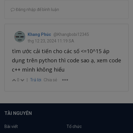
Đăng nhập để bình luận
Khang Phúc
@Khangbobi12345
thg 12 23, 2024 11:19 SA
tìm ước cải tiến cho các số <=10^15 áp
dụng trên python thì code sao ạ, xem code
c++ mình không hiểu
0
|
Trả lời
Chia sẻ
TÀI NGUYÊN
Bài viết
Tổ chức